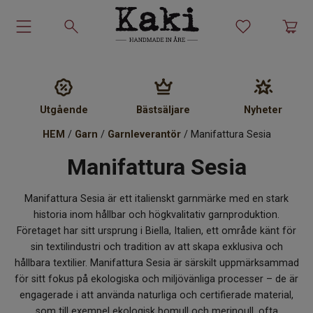
Garn-kit
Garn
Utgående
Bästsäljare
Nyheter
HEM
/
Garn
/
Garnleverantör
/ Manifattura Sesia
Stickmönster
Manifattura Sesia
Tillbehör
Manifattura Sesia är ett italienskt garnmärke med en stark
Ullprodukter
historia inom hållbar och högkvalitativ garnproduktion.
Företaget har sitt ursprung i Biella, Italien, ett område känt för
sin textilindustri och tradition av att skapa exklusiva och
Presenter
hållbara textilier. Manifattura Sesia är särskilt uppmärksammad
för sitt fokus på ekologiska och miljövänliga processer – de är
Kakiskolan
engagerade i att använda naturliga och certifierade material,
som till exempel ekologisk bomull och merinoull, ofta