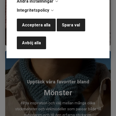
Ändra inställningar
fjällturen eller vinterbadet.
Integritetspolicy
Handla
Acceptera alla
Spara val
Avböj alla
Upptäck våra favoriter bland
Mönster
Hitta inspiration och välj mellan många olika
stickmönster och virkmodeller som passar både till
nybörjaren och till den erfarna stickaren.