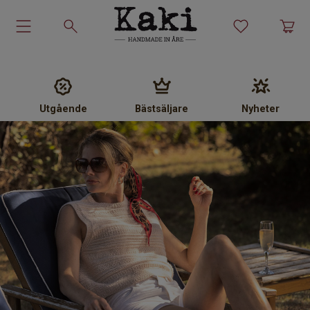
Garn-kit
Garn
Utgående
Bästsäljare
Nyheter
Stickmönster
Tillbehör
Ullprodukter
Presenter
Kakiskolan