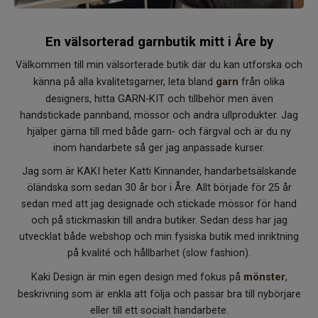
En välsorterad garnbutik mitt i Åre by
Välkommen till min välsorterade butik där du kan utforska och
känna på alla kvalitetsgarner, leta bland
garn
från olika
designers, hitta GARN-KIT och tillbehör men även
handstickade pannband, mössor och andra ullprodukter. Jag
hjälper gärna till med både garn- och färgval och är du ny
inom handarbete så ger jag anpassade kurser.
Jag som är KAKI heter Katti Kinnander, handarbetsälskande
öländska som sedan 30 år bor i Åre. Allt började för 25 år
sedan med att jag designade och stickade mössor för hand
och på stickmaskin till andra butiker. Sedan dess har jag
utvecklat både webshop och min fysiska butik med inriktning
på kvalité och hållbarhet (slow fashion).
Kaki Design är min egen design med fokus på
mönster
,
beskrivning som är enkla att följa och passar bra till nybörjare
eller till ett socialt handarbete.