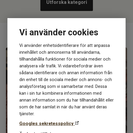
Utforska kategori
Vi använder cookies
Utvalda toppkategorier hos kaki.se
Vi använder enhetsidentifierare för att anpassa
innehållet och annonserna till användarna,
tillhandahålla funktioner för sociala medier och
analysera vår trafik. Vi vidarebefordrar även
sådana identifierare och annan information från
din enhet till de sociala medier och annons- och
Upptäck våra nyheter bland
analysföretag som vi samarbetar med. Dessa
Garn-kit
kan i sin tur kombinera informationen med
annan information som du har tillhandahållit eller
som de har samlat in när du har använt deras
Beställ enkelt GARN-KIT med garn och mönster under
tjänster.
fliken garn-kit, här hittar du allt från snabbstickade,
enklare pannband och mössor till mer krävande och
Googles sekretesspolicy
avancerade koftor och tröjor men även till hemmet,