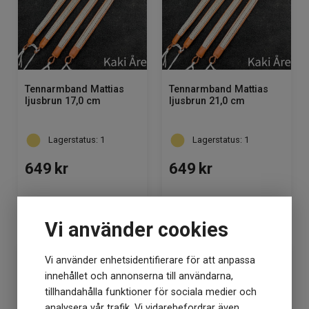
Tennarmband Mattias
Tennarmband Mattias
ljusbrun 17,0 cm
ljusbrun 21,0 cm
Lagerstatus: 1
Lagerstatus: 1
649
kr
649
kr
KÖP
KÖP
Vi använder cookies
Vi använder enhetsidentifierare för att anpassa
innehållet och annonserna till användarna,
tillhandahålla funktioner för sociala medier och
analysera vår trafik. Vi vidarebefordrar även