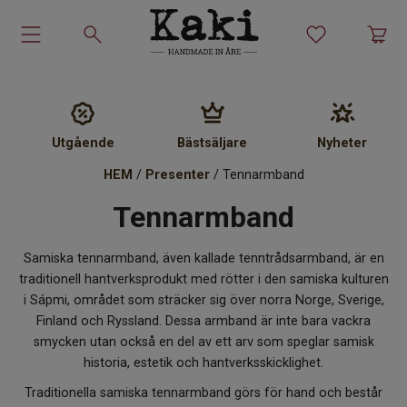
Garn-kit
Garn
Utgående
Bästsäljare
Nyheter
Stickmönster
HEM
/
Presenter
/ Tennarmband
Tennarmband
Tillbehör
Samiska tennarmband, även kallade tenntrådsarmband, är en
Ullprodukter
traditionell hantverksprodukt med rötter i den samiska kulturen
i Sápmi, området som sträcker sig över norra Norge, Sverige,
Presenter
Finland och Ryssland. Dessa armband är inte bara vackra
smycken utan också en del av ett arv som speglar samisk
Kakiskolan
historia, estetik och hantverksskicklighet.
Traditionella samiska tennarmband görs för hand och består
Om Kaki