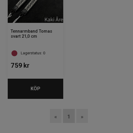
Tennarmband Tomas
svart 21,0 cm
Lagerstatus: 0
759
kr
KÖP
«
1
»