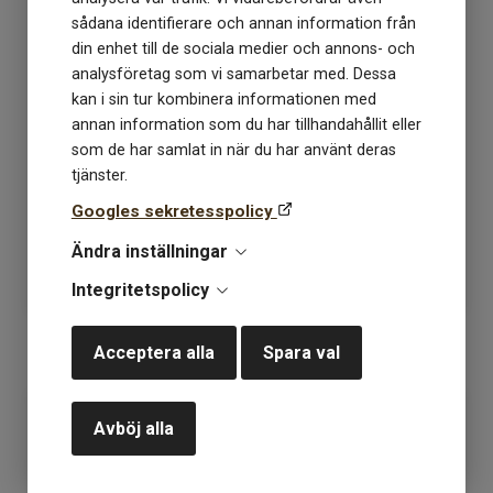
sådana identifierare och annan information från
din enhet till de sociala medier och annons- och
analysföretag som vi samarbetar med. Dessa
kan i sin tur kombinera informationen med
annan information som du har tillhandahållit eller
Tennarmband Mattias
Tennarmband Mattias
som de har samlat in när du har använt deras
svart 17,0
svart 18,0
tjänster.
Googles sekretesspolicy
Lagerstatus: 1
Lagerstatus: 1
Ändra inställningar
649
kr
649
kr
Integritetspolicy
KÖP
KÖP
Acceptera alla
Spara val
Avböj alla