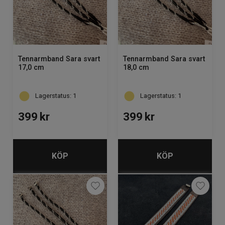
Tennarmband Sara svart
Tennarmband Sara svart
17,0 cm
18,0 cm
Lagerstatus: 1
Lagerstatus: 1
399
kr
399
kr
KÖP
KÖP