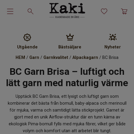
Garn-kit
Garn
Utgående
Bästsäljare
Nyheter
HEM
/
Garn
/
Garnkvalitet
/
Alpackagarn
/ BC Brisa
Stickmönster
BC Garn Brisa – luftigt och
Tillbehör
lätt garn med naturlig värme
Ullprodukter
Upptäck BC Garn Brisa, ett lyxigt och luftigt garn som
kombinerar det bästa från bomull, baby-alpaca och merinoull
Presenter
för mjuka, varma och samtidigt lätta stickprojekt. Garnet är
gjort med en unik Airflow-struktur där en tunn kärna av
Kakiskolan
ekologisk Pima-bomull fylls med mjuka fibrer, vilket ger både
volym och komfort utan att arbetet blir tungt.