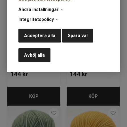
Ändra inställningar
Integritetspolicy
Acceptera alla
Spara val
BC Brisa 09 dark blue
BC Brisa 10 light
bluegreen
Avböj alla
Lagerstatus: 10
Lagerstatus: 8
144
kr
144
kr
KÖP
KÖP