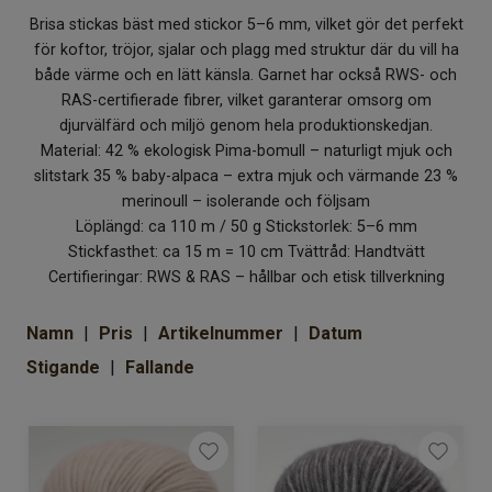
Om Kaki
Brisa stickas bäst med stickor 5–6 mm, vilket gör det perfekt
för koftor, tröjor, sjalar och plagg med struktur där du vill ha
både värme och en lätt känsla. Garnet har också RWS- och
RAS-certifierade fibrer, vilket garanterar omsorg om
djurvälfärd och miljö genom hela produktionskedjan.
Material: 42 % ekologisk Pima-bomull – naturligt mjuk och
slitstark 35 % baby-alpaca – extra mjuk och värmande 23 %
merinoull – isolerande och följsam
Löplängd: ca 110 m / 50 g Stickstorlek: 5–6 mm
Stickfasthet: ca 15 m = 10 cm Tvättråd: Handtvätt
Certifieringar: RWS & RAS – hållbar och etisk tillverkning
Namn
Pris
Artikelnummer
Datum
Stigande
Fallande