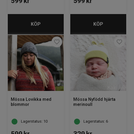
599
kr
599
kr
KÖP
KÖP
Mössa Lovikka med
Mössa Nyfödd hjärta
blommor
merinoull
Lagerstatus: 10
Lagerstatus: 6
599
kr
329
kr