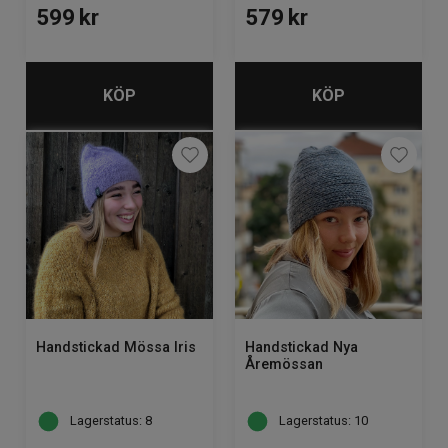
599
kr
579
kr
KÖP
KÖP
Handstickad Mössa Iris
Handstickad Nya
Åremössan
Lagerstatus: 8
Lagerstatus: 10