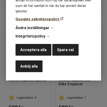
549
kr
599
kr
annan information som du har tillhandahållit eller
som de har samlat in när du har använt deras
tjänster.
Googles sekretesspolicy
KÖP
KÖP
Ändra inställningar
Integritetspolicy
Acceptera alla
Spara val
Avböj alla
Mössa Alpacka stjärnor
Mössa Alpakka och
Silke 3 nyanser
Lagerstatus: 4
Lagerstatus: 1