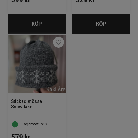
KÖP
KÖP
Stickad mössa
Snowflake
Lagerstatus: 9
579
kr