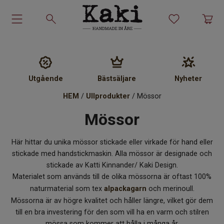
Garn-kit
Garn
Utgående
Bästsäljare
Nyheter
HEM
/
Ullprodukter
/ Mössor
Stickmönster
Mössor
Tillbehör
Här hittar du unika mössor stickade eller virkade för hand eller
Ullprodukter
stickade med handstickmaskin. Alla mössor är designade och
stickade av Katti Kinnander/ Kaki Design.
Materialet som används till de olika mössorna är oftast 100%
Presenter
naturmaterial som tex
alpackagarn
och merinoull.
Mössorna är av högre kvalitet och håller längre, vilket gör dem
Kakiskolan
till en bra investering för den som vill ha en varm och stilren
mössa som kommer att hålla i många år.