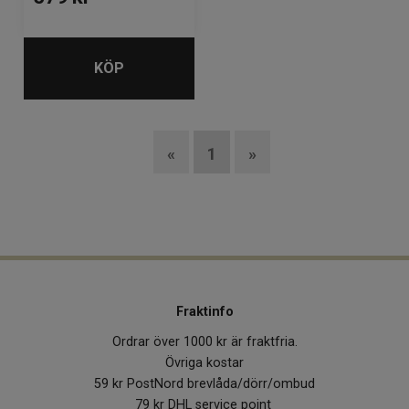
KÖP
«
1
»
Fraktinfo
Ordrar över 1000 kr är fraktfria.
Övriga kostar
59 kr PostNord brevlåda/dörr/ombud
79 kr DHL service point