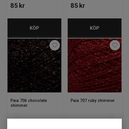
85
kr
85
kr
KÖP
KÖP
Paia 706 chocolate
Paia 707 ruby shimmer
shimmer
Lagerstatus: 12
Lagerstatus: 9