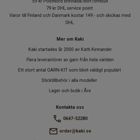
59 kr PostNord brevlåda/dörr/ombud
79 kr DHL service point
Varor till Finland och Danmark kostar 149:- och skickas med
DHL.
Mer om Kaki
Kaki startades år 2000 av Katti Kinnander
Flera leverantörer av garn från hela världen
Ett stort antal GARN-KIT som blivit väldigt populärt
Sticktillbehör i alla modeller
Lager och butik i Åre
Kontakta oss
0647-52280
order@kaki.se