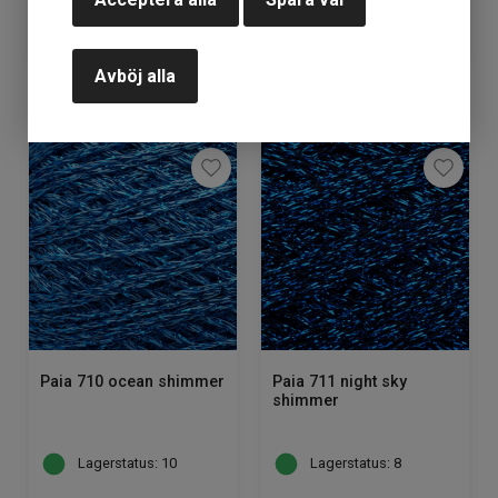
85
kr
85
kr
Avböj alla
KÖP
KÖP
Paia 710 ocean shimmer
Paia 711 night sky
shimmer
Lagerstatus: 10
Lagerstatus: 8