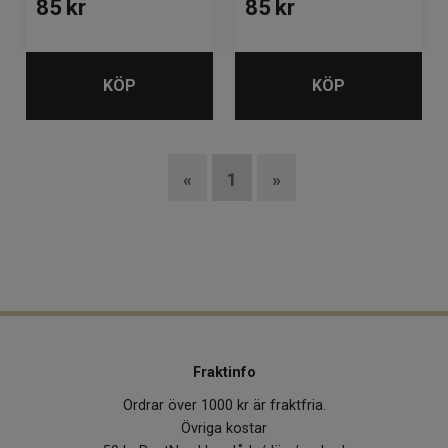
85
kr
85
kr
KÖP
KÖP
«
1
»
Fraktinfo
Ordrar över 1000 kr är fraktfria.
Övriga kostar