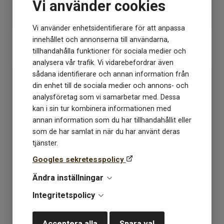
Vi använder cookies
85
kr
85
kr
Vi använder enhetsidentifierare för att anpassa
innehållet och annonserna till användarna,
KÖP
KÖP
tillhandahålla funktioner för sociala medier och
analysera vår trafik. Vi vidarebefordrar även
sådana identifierare och annan information från
din enhet till de sociala medier och annons- och
analysföretag som vi samarbetar med. Dessa
kan i sin tur kombinera informationen med
annan information som du har tillhandahållit eller
som de har samlat in när du har använt deras
tjänster.
Googles sekretesspolicy
Paia 708 pink shimmer
Paia 709 rose shimmer
Ändra inställningar
Integritetspolicy
Lagerstatus: 4
Lagerstatus: 9
Acceptera alla
Spara val