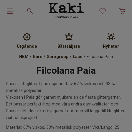
Garn-kit
Garn
Utgående
Bästsäljare
Nyheter
Stickmönster
HEM
/
Garn
/
Garngrupp
/
Lace
/ Filcolana Paia
Filcolana Paia
Tillbehör
Paia är ett glittrigt garn, spunnet av 67 % viskos och 33 %
Ullprodukter
metallisk polyester.
Viskosen i Paia gör garnet mjukare än de flesta glittergarner.
Presenter
Det passar perfekt ihop med våra andra garnkvaliteter, och
Paia är det idealiska följegarnet när man vill lägga till lite glitter
Kakiskolan
i sitt stickprojekt.
Material: 67% viskos, 33% metallisk polyester Vikt/Längd: 25