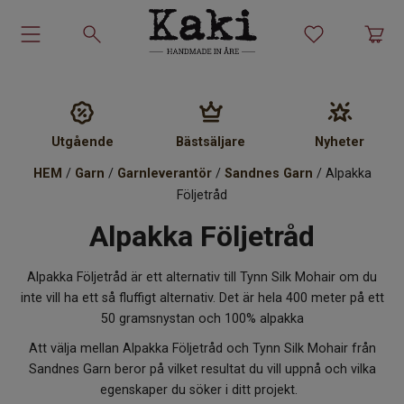
Garn-kit
Garn
Utgående
Bästsäljare
Nyheter
HEM
/
Garn
/
Garnleverantör
/
Sandnes Garn
/ Alpakka
Stickmönster
Följetråd
Alpakka Följetråd
Tillbehör
Ullprodukter
Alpakka Följetråd är ett alternativ till Tynn Silk Mohair om du
inte vill ha ett så fluffigt alternativ. Det är hela 400 meter på ett
50 gramsnystan och 100% alpakka
Presenter
Att välja mellan Alpakka Följetråd och Tynn Silk Mohair från
Sandnes Garn beror på vilket resultat du vill uppnå och vilka
Kakiskolan
egenskaper du söker i ditt projekt.