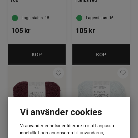
röd
rumba red
Lagerstatus: 18
Lagerstatus: 16
105
kr
105
kr
KÖP
KÖP
Vi använder cookies
Vi använder enhetsidentifierare för att anpassa
Alpakka Följetråd 4372
Alpakka Följetråd 5811
innehållet och annonserna till användarna,
dyp burgunder
arctic ice