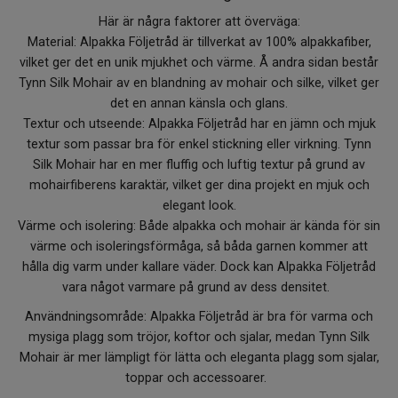
Här är några faktorer att överväga:
Material: Alpakka Följetråd är tillverkat av 100% alpakkafiber,
vilket ger det en unik mjukhet och värme. Å andra sidan består
Tynn Silk Mohair av en blandning av mohair och silke, vilket ger
det en annan känsla och glans.
Textur och utseende: Alpakka Följetråd har en jämn och mjuk
textur som passar bra för enkel stickning eller virkning. Tynn
Silk Mohair har en mer fluffig och luftig textur på grund av
mohairfiberens karaktär, vilket ger dina projekt en mjuk och
elegant look.
Värme och isolering: Både alpakka och mohair är kända för sin
värme och isoleringsförmåga, så båda garnen kommer att
hålla dig varm under kallare väder. Dock kan Alpakka Följetråd
vara något varmare på grund av dess densitet.
Användningsområde: Alpakka Följetråd är bra för varma och
mysiga plagg som tröjor, koftor och sjalar, medan Tynn Silk
Mohair är mer lämpligt för lätta och eleganta plagg som sjalar,
toppar och accessoarer.