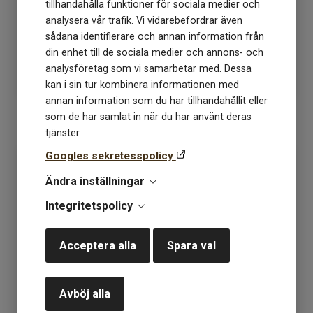
tillhandahålla funktioner för sociala medier och
analysera vår trafik. Vi vidarebefordrar även
sådana identifierare och annan information från
Lagerstatus: 2
Lagerstatus: 6
din enhet till de sociala medier och annons- och
105
kr
105
kr
analysföretag som vi samarbetar med. Dessa
kan i sin tur kombinera informationen med
annan information som du har tillhandahållit eller
som de har samlat in när du har använt deras
KÖP
KÖP
tjänster.
Googles sekretesspolicy
Ändra inställningar
Integritetspolicy
Acceptera alla
Spara val
Avböj alla
Alpakka Följetråd 5845
Alpakka Följetråd 5882
dazzling blue
marinblå