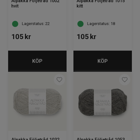
Alpakka Följetråd 1002
Alpakka Följetråd 1015
hvit
kitt
Lagerstatus: 22
Lagerstatus: 18
105
kr
105
kr
KÖP
KÖP
Alpakka Följetråd 1032
Alpakka Följetråd 1053