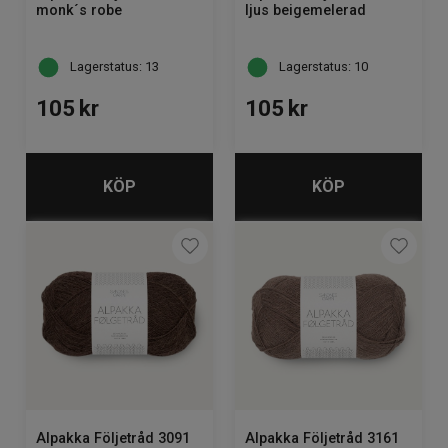
monk´s robe
ljus beigemelerad
Lagerstatus: 13
Lagerstatus: 10
105
kr
105
kr
KÖP
KÖP
Alpakka Följetråd 3091
Alpakka Följetråd 3161