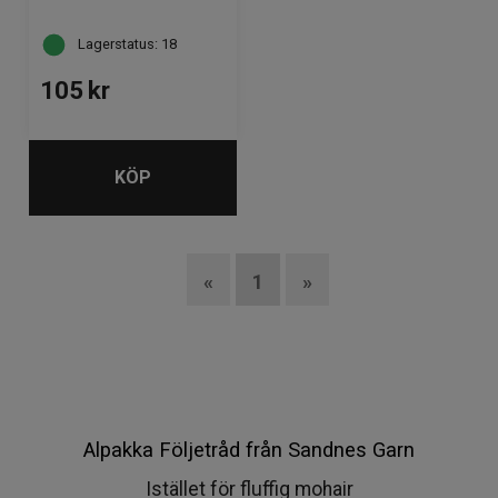
Lagerstatus: 18
105
kr
KÖP
«
1
»
Alpakka Följetråd från Sandnes Garn
Istället för fluffig mohair