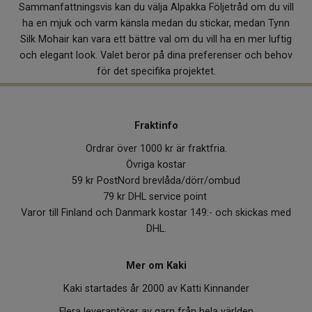
Sammanfattningsvis kan du välja Alpakka Följetråd om du vill
ha en mjuk och varm känsla medan du stickar, medan Tynn
Silk Mohair kan vara ett bättre val om du vill ha en mer luftig
och elegant look. Valet beror på dina preferenser och behov
för det specifika projektet.
Fraktinfo
Ordrar över 1000 kr är fraktfria.
Övriga kostar
59 kr PostNord brevlåda/dörr/ombud
79 kr DHL service point
Varor till Finland och Danmark kostar 149:- och skickas med
DHL.
Mer om Kaki
Kaki startades år 2000 av Katti Kinnander
Flera leverantörer av garn från hela världen