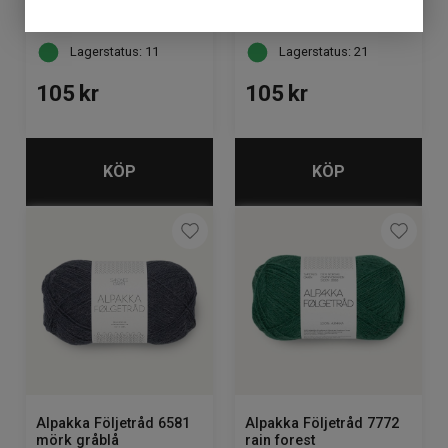
Lagerstatus: 11
Lagerstatus: 21
105
kr
105
kr
KÖP
KÖP
Alpakka Följetråd 6581
Alpakka Följetråd 7772
mörk gråblå
rain forest