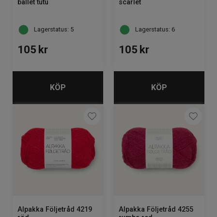
ballet tutu
scarlet
Lagerstatus: 5
Lagerstatus: 6
105
kr
105
kr
KÖP
KÖP
Alpakka Följetråd 4219
Alpakka Följetråd 4255