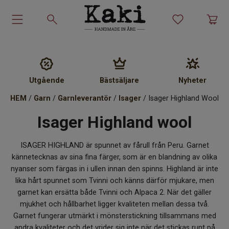
Garn-kit
Garn
Utgående
Bästsäljare
Nyheter
HEM
/
Garn
/
Garnleverantör
/
Isager
/ Isager Highland Wool
Stickmönster
Isager Highland wool
Tillbehör
ISAGER HIGHLAND är spunnet av fårull från Peru. Garnet
Ullprodukter
kännetecknas av sina fina färger, som är en blandning av olika
nyanser som färgas in i ullen innan den spinns. Highland är inte
lika hårt spunnet som Tvinni och känns därför mjukare, men
Presenter
garnet kan ersätta både Tvinni och Alpaca 2. När det gäller
mjukhet och hållbarhet ligger kvaliteten mellan dessa två.
Kakiskolan
Garnet fungerar utmärkt i mönsterstickning tillsammans med
andra kvaliteter och det vrider sig inte när det stickas runt på