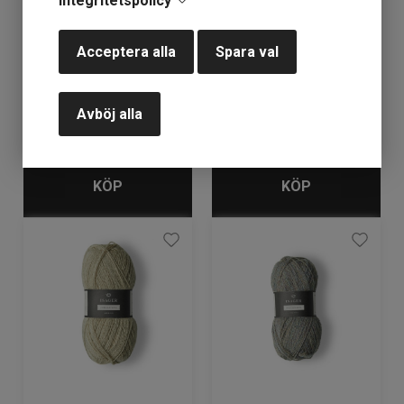
Integritetspolicy
Isager Highland Wool
Isager Highland Wool
färg Moss
färg Rose
Acceptera alla
Spara val
Lagerstatus: 10
Lagerstatus: 10
72
kr
72
kr
Avböj alla
KÖP
KÖP