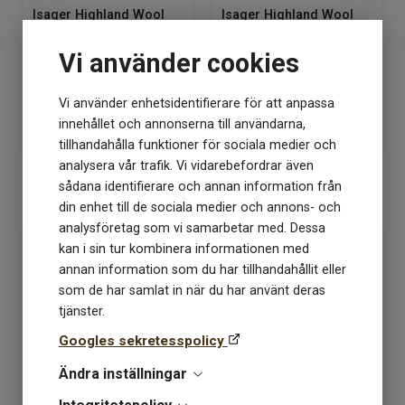
Isager Highland Wool
Isager Highland Wool
färg E0
färg Ice Blue
Vi använder cookies
Lagerstatus: 9
Lagerstatus: 0
Vi använder enhetsidentifierare för att anpassa
72
kr
72
kr
innehållet och annonserna till användarna,
tillhandahålla funktioner för sociala medier och
analysera vår trafik. Vi vidarebefordrar även
sådana identifierare och annan information från
KÖP
KÖP
din enhet till de sociala medier och annons- och
analysföretag som vi samarbetar med. Dessa
kan i sin tur kombinera informationen med
annan information som du har tillhandahållit eller
som de har samlat in när du har använt deras
tjänster.
Googles sekretesspolicy
Ändra inställningar