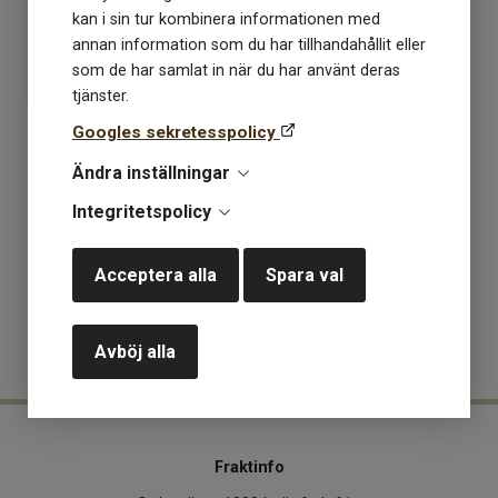
Lagerstatus: 2
kan i sin tur kombinera informationen med
annan information som du har tillhandahållit eller
439
kr
som de har samlat in när du har använt deras
tjänster.
Googles sekretesspolicy
KÖP
Ändra inställningar
Integritetspolicy
«
1
»
Acceptera alla
Spara val
Avböj alla
Fraktinfo