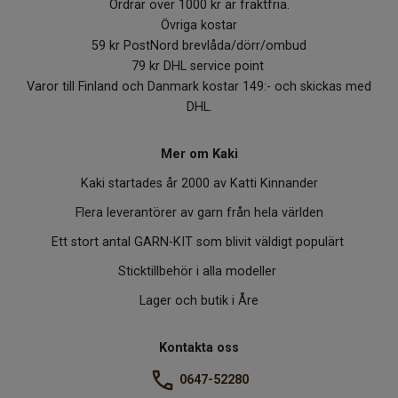
Ordrar över 1000 kr är fraktfria.
Övriga kostar
59 kr PostNord brevlåda/dörr/ombud
79 kr DHL service point
Varor till Finland och Danmark kostar 149:- och skickas med
DHL.
Mer om Kaki
Kaki startades år 2000 av Katti Kinnander
Flera leverantörer av garn från hela världen
Ett stort antal GARN-KIT som blivit väldigt populärt
Sticktillbehör i alla modeller
Lager och butik i Åre
Kontakta oss
0647-52280