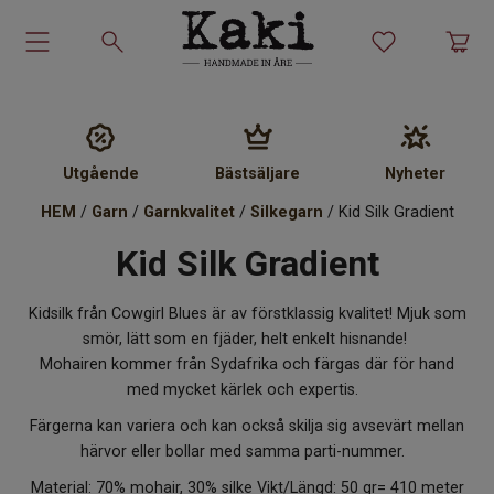
Garn-kit
Garn
Utgående
Bästsäljare
Nyheter
HEM
/
Garn
/
Garnkvalitet
/
Silkegarn
/ Kid Silk Gradient
Stickmönster
Kid Silk Gradient
Tillbehör
Kidsilk från Cowgirl Blues är av förstklassig kvalitet! Mjuk som
Ullprodukter
smör, lätt som en fjäder, helt enkelt hisnande!
Mohairen kommer från Sydafrika och färgas där för hand
med mycket kärlek och expertis.
Presenter
Färgerna kan variera och kan också skilja sig avsevärt mellan
härvor eller bollar med samma parti-nummer.
Kakiskolan
Material: 70% mohair, 30% silke Vikt/Längd: 50 gr= 410 meter