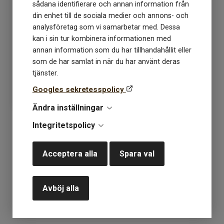
sådana identifierare och annan information från
din enhet till de sociala medier och annons- och
analysföretag som vi samarbetar med. Dessa
Isager Bomulin färg 47
kan i sin tur kombinera informationen med
annan information som du har tillhandahållit eller
som de har samlat in när du har använt deras
Lagerstatus: 10
tjänster.
75
kr
Googles sekretesspolicy
Ändra inställningar
Integritetspolicy
KÖP
Acceptera alla
Spara val
«
1
»
Avböj alla