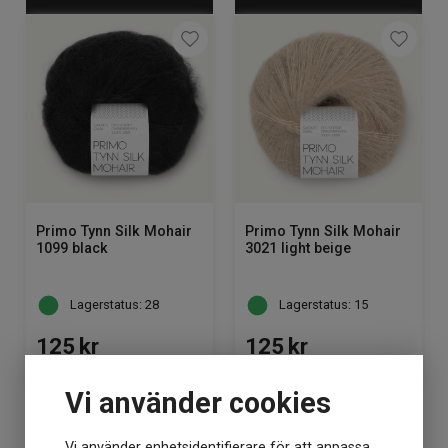
Primo Tynn Silk Mohair
Primo Tynn Silk Mohair
1099 black
3021 light beige
Lagerstatus: 28
Lagerstatus: 15
125
kr
125
kr
Vi använder cookies
KÖP
KÖP
Vi använder enhetsidentifierare för att anpassa