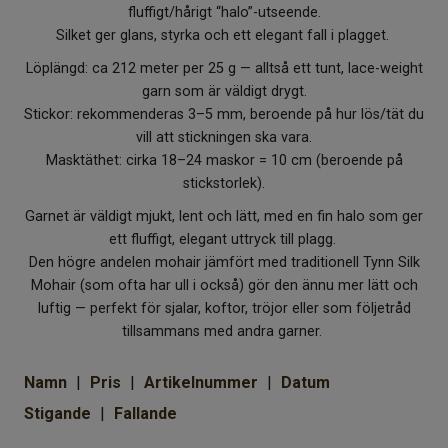
fluffigt/hårigt “halo”-utseende.
Om Kaki
Silket ger glans, styrka och ett elegant fall i plagget.
Löplängd: ca 212 meter per 25 g — alltså ett tunt, lace-weight
garn som är väldigt drygt.
Stickor: rekommenderas 3–5 mm, beroende på hur lös/tät du
vill att stickningen ska vara.
Masktäthet: cirka 18–24 maskor = 10 cm (beroende på
stickstorlek).
Garnet är väldigt mjukt, lent och lätt, med en fin halo som ger
ett fluffigt, elegant uttryck till plagg.
Den högre andelen mohair jämfört med traditionell Tynn Silk
Mohair (som ofta har ull i också) gör den ännu mer lätt och
luftig — perfekt för sjalar, koftor, tröjor eller som följetråd
tillsammans med andra garner.
Namn
Pris
Artikelnummer
Datum
Stigande
Fallande