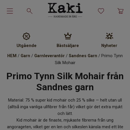
Garn-kit
Garn
Utgående
Bästsäljare
Nyheter
HEM
/
Garn
/
Garnleverantör
/
Sandnes Garn
/ Primo Tynn
Stickmönster
Silk Mohair
Primo Tynn Silk Mohair från
Tillbehör
Sandnes garn
Ullprodukter
Material: 75 % super kid mohair och 25 % silke — helt utan ull
Presenter
(alltså inga vanliga ullfibrer från får) vilket gör det extra mjukt
och lätt.
Kakiskolan
Kid mohair är de finaste, mjukaste fibrerna från ung
angorageten, vilket ger en len och silkeslen känsla med ett lite