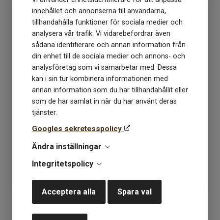
innehållet och annonserna till användarna,
tillhandahålla funktioner för sociala medier och
analysera vår trafik. Vi vidarebefordrar även
sådana identifierare och annan information från
din enhet till de sociala medier och annons- och
analysföretag som vi samarbetar med. Dessa
kan i sin tur kombinera informationen med
annan information som du har tillhandahållit eller
som de har samlat in när du har använt deras
Primo Tynn Silk Mohair
Primo Tynn Silk Mohair
tjänster.
3091 cacao nibs
3161 acorn
Googles sekretesspolicy
Ändra inställningar
Lagerstatus: 8
Lagerstatus: 5
Integritetspolicy
125
kr
125
kr
Acceptera alla
Spara val
KÖP
KÖP