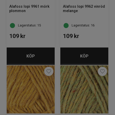
Alafoss lopi 9961 mörk
Alafoss lopi 9962 vinröd
plommon
melange
Lagerstatus: 15
Lagerstatus: 16
109
kr
109
kr
KÖP
KÖP