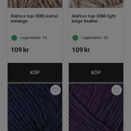
Alafoss lopi 0085 kamel
Alafoss lopi 0086 light
melange
beige heather
Lagerstatus: 14
Lagerstatus: 20
109
kr
109
kr
KÖP
KÖP