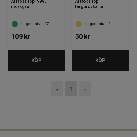
Alafoss lopi 9987
Alafoss lopi
mörkgrön
färgprovkarta
Lagerstatus: 17
Lagerstatus: 4
109
kr
50
kr
KÖP
KÖP
«
1
»