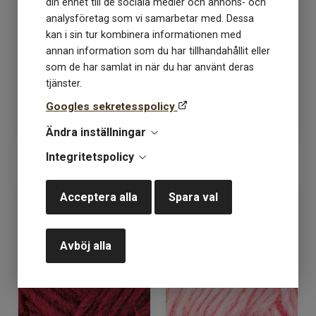
din enhet till de sociala medier och annons- och
analysföretag som vi samarbetar med. Dessa
Alafoss lopi 1236 bränd
Alafoss lopi 1237 mörk
kan i sin tur kombinera informationen med
orange
rödbrun
annan information som du har tillhandahållit eller
som de har samlat in när du har använt deras
Lagerstatus: 15
Lagerstatus: 15
tjänster.
109
kr
109
kr
Googles sekretesspolicy
Ändra inställningar
Integritetspolicy
KÖP
KÖP
Acceptera alla
Spara val
Avböj alla