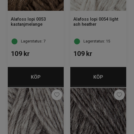
Alafoss lopi 0053
Alafoss lopi 0054 light
kastanjmelange
ash heather
Lagerstatus: 7
Lagerstatus: 15
109
kr
109
kr
KÖP
KÖP