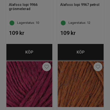
Alafoss lopi 9966
Alafoss lopi 9967 petrol
grönmelerad
Lagerstatus: 10
Lagerstatus: 12
109
kr
109
kr
KÖP
KÖP