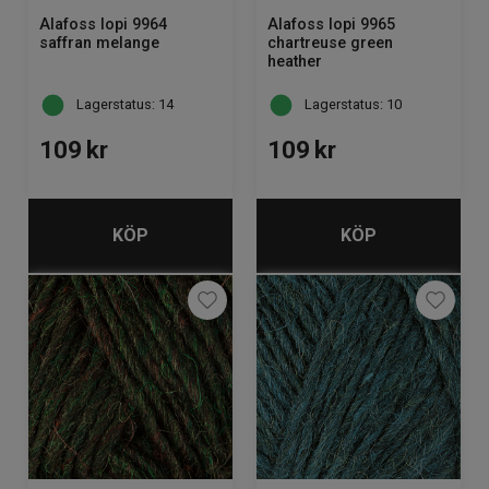
Alafoss lopi 9964
Alafoss lopi 9965
saffran melange
chartreuse green
heather
Lagerstatus: 14
Lagerstatus: 10
109
kr
109
kr
KÖP
KÖP