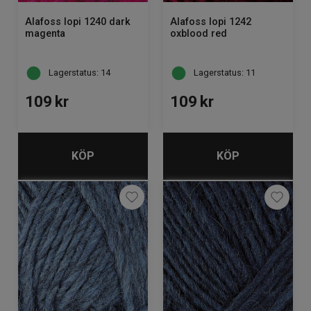
Alafoss lopi 1240 dark
Alafoss lopi 1242
magenta
oxblood red
Lagerstatus: 14
Lagerstatus: 11
109
kr
109
kr
KÖP
KÖP