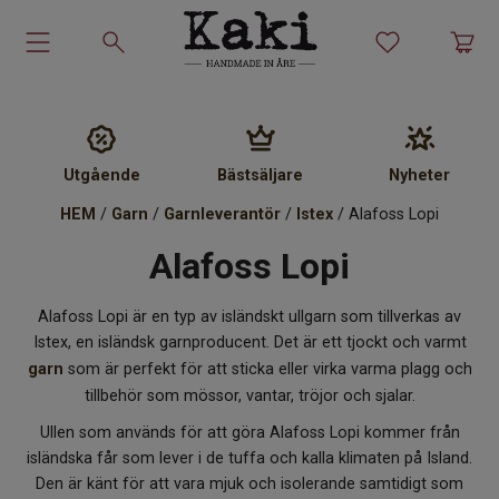
Garn-kit
Garn
Utgående
Bästsäljare
Nyheter
HEM
/
Garn
/
Garnleverantör
/
Istex
/ Alafoss Lopi
Stickmönster
Alafoss Lopi
Tillbehör
Alafoss Lopi är en typ av isländskt ullgarn som tillverkas av
Ullprodukter
Istex, en isländsk garnproducent. Det är ett tjockt och varmt
garn
som är perfekt för att sticka eller virka varma plagg och
tillbehör som mössor, vantar, tröjor och sjalar.
Presenter
Ullen som används för att göra Alafoss Lopi kommer från
isländska får som lever i de tuffa och kalla klimaten på Island.
Kakiskolan
Den är känt för att vara mjuk och isolerande samtidigt som