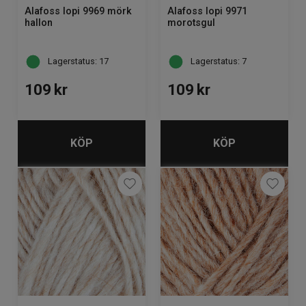
Alafoss lopi 9969 mörk
Alafoss lopi 9971
hallon
morotsgul
Lagerstatus: 17
Lagerstatus: 7
109
kr
109
kr
KÖP
KÖP