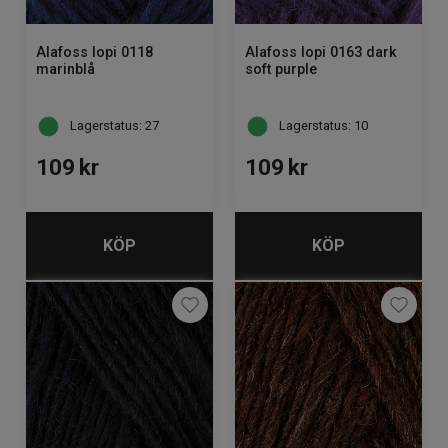
Alafoss lopi 0118
Alafoss lopi 0163 dark
marinblå
soft purple
Lagerstatus: 27
Lagerstatus: 10
109
kr
109
kr
KÖP
KÖP