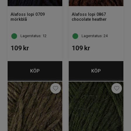
Alafoss lopi 0709
Alafoss lopi 0867
mörkblå
chocolate heather
Lagerstatus: 12
Lagerstatus: 24
109
kr
109
kr
KÖP
KÖP