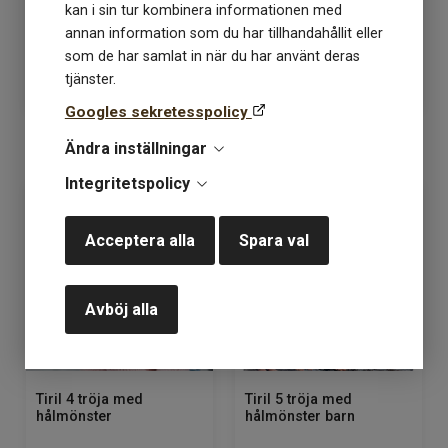
kan i sin tur kombinera informationen med
Lagerstatus: 1
Lagerstatus: 2
annan information som du har tillhandahållit eller
som de har samlat in när du har använt deras
38
kr
38
kr
50kr
50kr
tjänster.
Googles sekretesspolicy
KÖP
KÖP
Ändra inställningar
Integritetspolicy
Acceptera alla
Spara val
Avböj alla
Tiril 4 tröja med
Tiril 5 tröja med
hålmönster
hålmönster barn