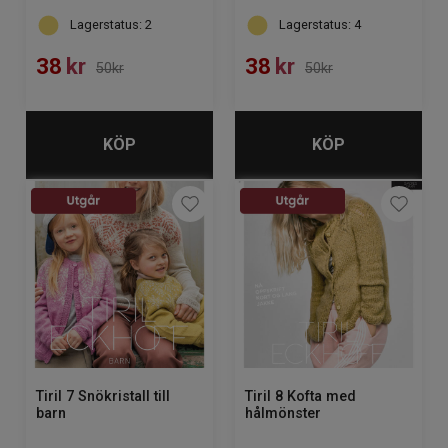
Lagerstatus: 2
Lagerstatus: 4
38
kr
38
kr
50kr
50kr
KÖP
KÖP
Tiril 7 Snökristall till
Tiril 8 Kofta med
barn
hålmönster