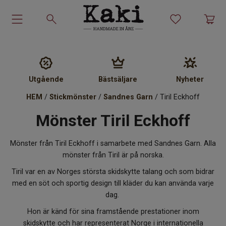
Garn-kit
Garn
Utgående
Bästsäljare
Nyheter
HEM
/
Stickmönster
/
Sandnes Garn
/ Tiril Eckhoff
Stickmönster
Mönster Tiril Eckhoff
Tillbehör
Mönster från Tiril Eckhoff i samarbete med Sandnes Garn. Alla
Ullprodukter
mönster från Tiril är på norska.
Tiril var en av Norges största skidskytte talang och som bidrar
Presenter
med en söt och sportig design till kläder du kan använda varje
dag.
Kakiskolan
Hon är känd för sina framstående prestationer inom
skidskytte och har representerat Norge i internationella