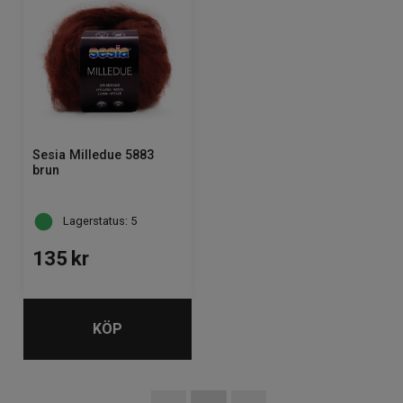
Sesia Milledue 5883
brun
Lagerstatus: 5
135
kr
KÖP