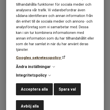
tillhandahålla funktioner för sociala medier och
analysera vår trafik. Vi vidarebefordrar även
sådana identifierare och annan information från
din enhet till de sociala medier och annons- och
analysföretag som vi samarbetar med. Dessa
kan i sin tur kombinera informationen med
annan information som du har tillhandahållit eller
som de har samlat in när du har använt deras
Sesia Milledue 2246
Sesia Milledue 2791 lilac
selleri
tjänster.
Googles sekretesspolicy
Lagerstatus: 8
Lagerstatus: 8
Ändra inställningar
135
kr
135
kr
Integritetspolicy
Acceptera alla
Spara val
KÖP
KÖP
Avböj alla