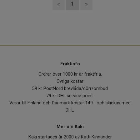
«
1
»
Fraktinfo
Ordrar över 1000 kr är fraktfria.
Övriga kostar
59 kr PostNord brevlåda/dörr/ombud
79 kr DHL service point
Varor till Finland och Danmark kostar 149:- och skickas med
DHL.
Mer om Kaki
Kaki startades år 2000 av Katti Kinnander