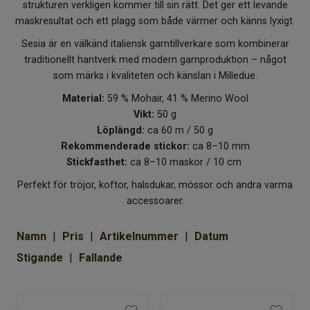
Om Kaki
strukturen verkligen kommer till sin rätt. Det ger ett levande
maskresultat och ett plagg som både värmer och känns lyxigt.
Sesia är en välkänd italiensk garntillverkare som kombinerar
traditionellt hantverk med modern garnproduktion – något
som märks i kvaliteten och känslan i Milledue.
Material:
59 % Mohair, 41 % Merino Wool
Vikt:
50 g
Löplängd:
ca 60 m / 50 g
Rekommenderade stickor:
ca 8–10 mm
Stickfasthet:
ca 8–10 maskor / 10 cm
Perfekt för tröjor, koftor, halsdukar, mössor och andra varma
accessoarer.
Namn
Pris
Artikelnummer
Datum
Stigande
Fallande