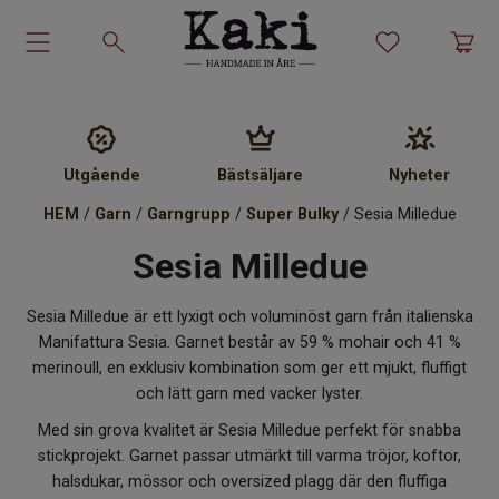
Garn-kit
Garn
Utgående
Bästsäljare
Nyheter
Stickmönster
HEM
/
Garn
/
Garngrupp
/
Super Bulky
/ Sesia Milledue
Sesia Milledue
Tillbehör
Sesia Milledue är ett lyxigt och voluminöst garn från italienska
Ullprodukter
Manifattura Sesia. Garnet består av 59 % mohair och 41 %
merinoull, en exklusiv kombination som ger ett mjukt, fluffigt
Presenter
och lätt garn med vacker lyster.
Med sin grova kvalitet är Sesia Milledue perfekt för snabba
Kakiskolan
stickprojekt. Garnet passar utmärkt till varma tröjor, koftor,
halsdukar, mössor och oversized plagg där den fluffiga