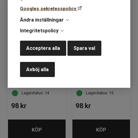
Googles sekretesspolicy
Ändra inställningar
Integritetspolicy
Acceptera alla
Spara val
Avböj alla
Kampes 2-tråd 247
Kampes 2-tråd 256
cerise
mörkgrön
Lagerstatus: 14
Lagerstatus: 15
98
kr
98
kr
KÖP
KÖP