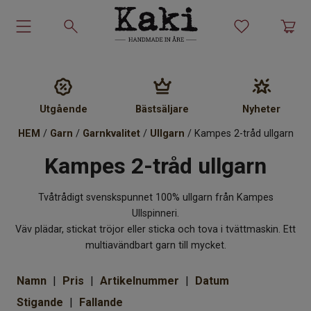
Garn-kit
Garn
Utgående
Bästsäljare
Nyheter
HEM
/
Garn
/
Garnkvalitet
/
Ullgarn
/ Kampes 2-tråd ullgarn
Stickmönster
Kampes 2-tråd ullgarn
Tillbehör
Tvåtrådigt svenskspunnet 100% ullgarn från Kampes
Ullprodukter
Ullspinneri.
Väv plädar, stickat tröjor eller sticka och tova i tvättmaskin. Ett
multiavändbart garn till mycket.
Presenter
Namn
Pris
Artikelnummer
Datum
Kakiskolan
Stigande
Fallande