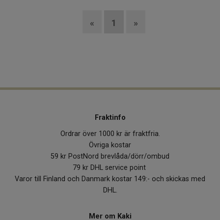
«
1
»
Fraktinfo
Ordrar över 1000 kr är fraktfria.
Övriga kostar
59 kr PostNord brevlåda/dörr/ombud
79 kr DHL service point
Varor till Finland och Danmark kostar 149:- och skickas med
DHL.
Mer om Kaki