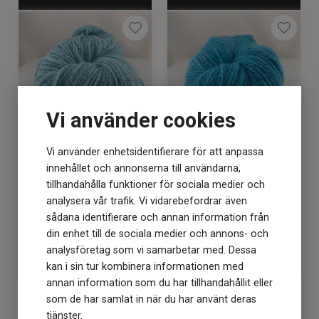
Vi använder cookies
Vi använder enhetsidentifierare för att anpassa
Kampes 2-tråd 244 mint
Kampes 2-tråd 245
innehållet och annonserna till användarna,
turkos
tillhandahålla funktioner för sociala medier och
analysera vår trafik. Vi vidarebefordrar även
Lagerstatus: 10
Lagerstatus: 5
sådana identifierare och annan information från
din enhet till de sociala medier och annons- och
98
kr
98
kr
analysföretag som vi samarbetar med. Dessa
kan i sin tur kombinera informationen med
annan information som du har tillhandahållit eller
som de har samlat in när du har använt deras
KÖP
KÖP
tjänster.