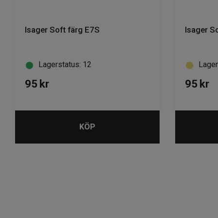
Isager Soft färg E7S
Isager S
Lagerstatus: 12
Lager
95
kr
95
kr
KÖP