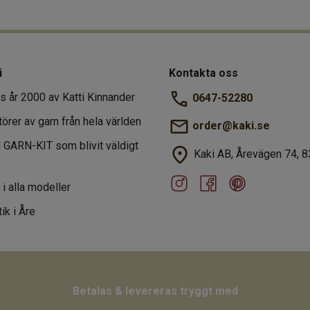
i
Kontakta oss
s år 2000 av Katti Kinnander
0647-52280
törer av garn från hela världen
order@kaki.se
al GARN-KIT som blivit väldigt
Kaki AB, Årevägen 74, 8
r i alla modeller
ik i Åre
Betalas & levereras tryggt med