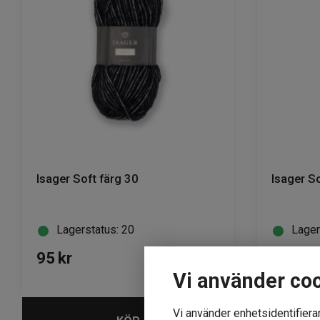
Isager Soft färg 30
Isager So
Lagerstatus: 20
Lager
95
kr
95
kr
Vi använder co
Vi använder enhetsidentifierar