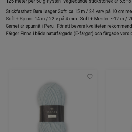
125 meter per 50 g-nystan Vägledande stickstorlek är 5,5–6 m
Stickfasthet: Bara Isager Soft: ca 15 m / 24 varv på 10 cm me
Soft + Spinni: 14 m / 22 v på 4 mm. Soft + Merilin ~12 m / 2
Garnet är spunnit i Peru. För att bevara kvaliteten rekommend
Färger Finns i både naturfärgade (E-färger) och färgade versi