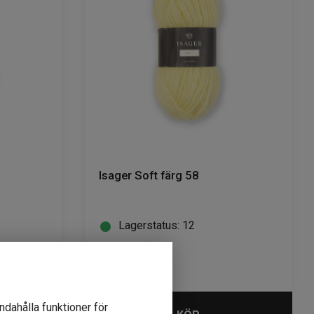
Isager Soft färg 58
Lagerstatus: 12
95
kr
ndahålla funktioner för