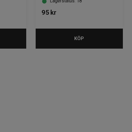
Lagerstatus: 18
95
kr
KÖP