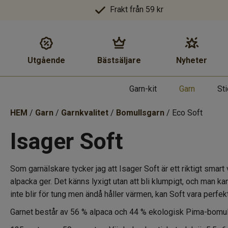
Frakt från 59 kr
Utgående
Bästsäljare
Nyheter
Garn-kit
Garn
St
HEM
/
Garn
/
Garnkvalitet
/
Bomullsgarn
/ Eco Soft
Isager Soft
Som garnälskare tycker jag att Isager Soft är ett riktigt smart v
alpacka ger. Det känns lyxigt utan att bli klumpigt, och man k
inte blir för tung men ändå håller värmen, kan Soft vara perfekt
Garnet består av 56 % alpaca och 44 % ekologisk Pima-bomul