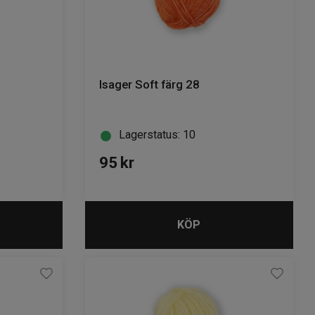
Isager Soft färg 28
Lagerstatus: 10
95
kr
KÖP