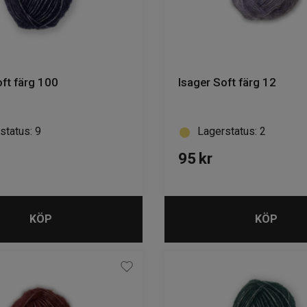
oft färg 100
Isager Soft färg 12
status: 9
Lagerstatus: 2
95
kr
KÖP
KÖP