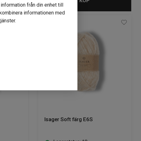
KÖP
nformation från din enhet till
r kombinera informationen med
jänster.
Isager Soft färg E6S