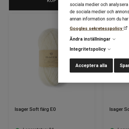
KÖP
sociala medier och analysera v
de sociala medier och annons
annan information som du har t
Googles sekretesspolicy
Ändra inställningar
Integritetspolicy
Acceptera alla
Spar
Isager Soft färg E0
Isager S