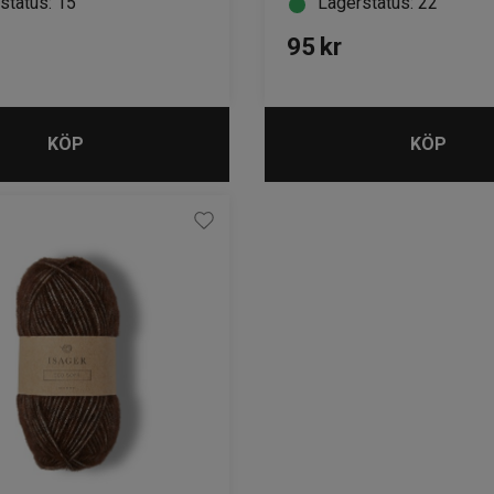
status: 15
Lagerstatus: 22
95
kr
KÖP
KÖP