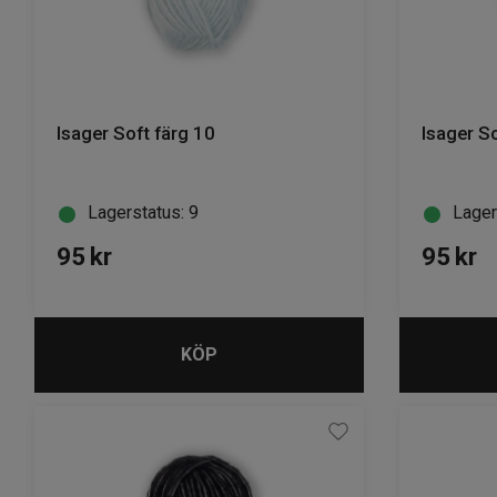
Isager Soft färg 10
Isager S
Lagerstatus: 9
Lager
95
kr
95
kr
KÖP