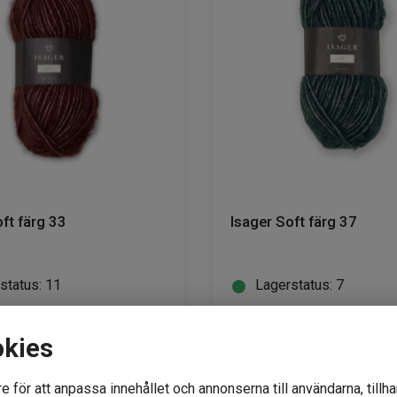
ft färg 33
Isager Soft färg 37
status: 11
Lagerstatus: 7
95
kr
okies
e för att anpassa innehållet och annonserna till användarna, tillha