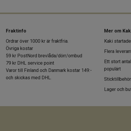
Fraktinfo
Mer om Kak
Ordrar över 1000 kr är fraktfria.
Kaki startade
Övriga kostar
Flera leveran
59 kr PostNord brevlåda/dörr/ombud
Ett stort ant
79 kr DHL service point
populärt
Varor till Finland och Danmark kostar 149:-
och skickas med DHL.
Sticktillbehö
Lager och but