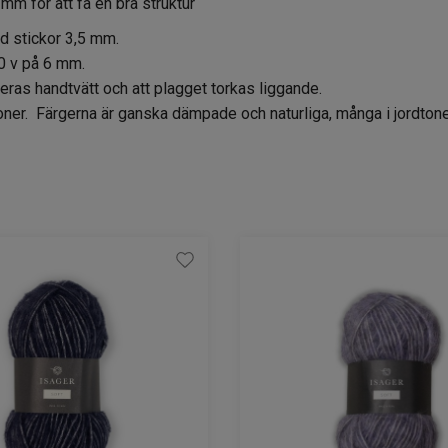
m för att få en bra struktur
d stickor 3,5 mm.
0 v på 6 mm.
eras handtvätt och att plagget torkas liggande.
oner. Färgerna är ganska dämpade och naturliga, många i jordtoner