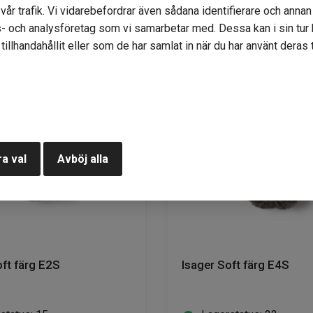
KÖP
KÖP
år trafik. Vi vidarebefordrar även sådana identifierare och annan i
- och analysföretag som vi samarbetar med. Dessa kan i sin tu
illhandahållit eller som de har samlat in när du har använt deras t
a val
Avböj alla
oft färg E2S
Isager Soft färg E4S