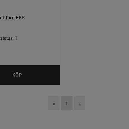
oft färg E8S
status: 1
KÖP
«
1
»