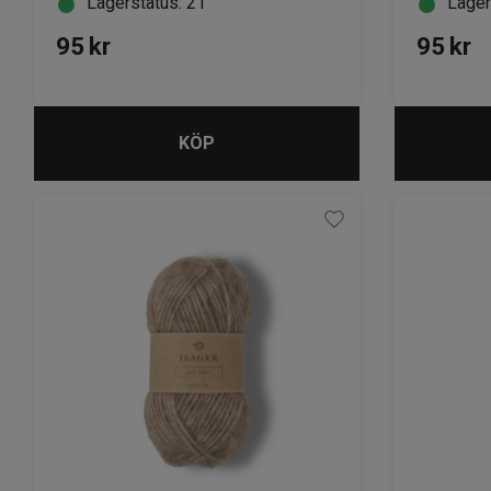
Lagerstatus: 21
Lager
95
kr
95
kr
KÖP