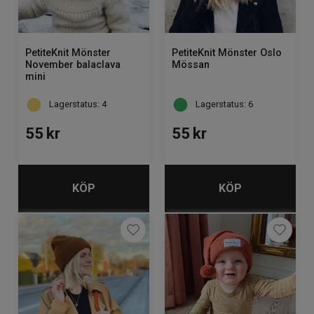
PetiteKnit Mönster
PetiteKnit Mönster Oslo
November balaclava
Mössan
mini
Lagerstatus: 4
Lagerstatus: 6
55
kr
55
kr
KÖP
KÖP