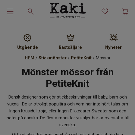
Garn-kit
Garn
Utgående
Bästsäljare
Nyheter
HEM
/
Stickmönster
/
PetiteKnit
/ Mössor
Stickmönster
Mönster mössor från
Tillbehör
PetiteKnit
Ullprodukter
Dansk designer som gör stickbeskrivningar till baby, barn och
vuxna. De är otroligt populära och vem har inte hört talas om
Presenter
Ingen Krusidulltröja, eller Ingen Dikkedarer Sweater som den
heter på danska. De flesta mönster vi säljer här är översatta till
Kakiskolan
svenska.
Ofta stickas tröjorna uppifrån och ner, det gör att du kan