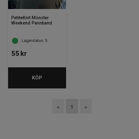
PetiteKnit Mönster
Weekend Pannband
Lagerstatus: 5
55
kr
KÖP
«
1
»