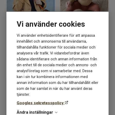
PetiteKnit Mönster Oslo
PetiteKnit Mönster
Vi använder cookies
Mössan Mohair Edition
Oslomössan Christmas
edition
Vi använder enhetsidentifierare för att anpassa
Lagerstatus: 3
Lagerstatus: 4
innehållet och annonserna till användarna,
55
kr
55
kr
tillhandahålla funktioner för sociala medier och
analysera vår trafik. Vi vidarebefordrar även
sådana identifierare och annan information från
din enhet till de sociala medier och annons- och
KÖP
KÖP
analysföretag som vi samarbetar med. Dessa
kan i sin tur kombinera informationen med
annan information som du har tillhandahållit eller
som de har samlat in när du har använt deras
tjänster.
Googles sekretesspolicy
Ändra inställningar