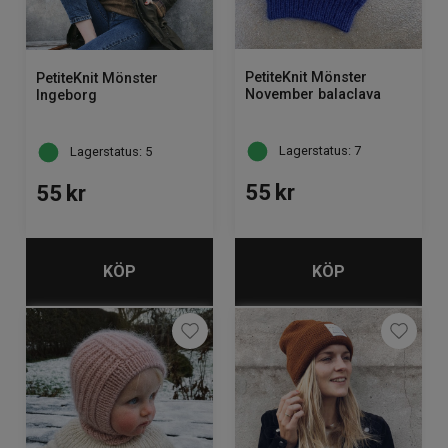
PetiteKnit Mönster
PetiteKnit Mönster
November balaclava
Ingeborg
Lagerstatus: 7
Lagerstatus: 5
55
kr
55
kr
KÖP
KÖP