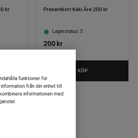
0 kr
Presentkort Kaki Åre 200 kr
Lagerstatus: 5
200
kr
KÖP
ndahålla funktioner för
nformation från din enhet till
r kombinera informationen med
jänster.