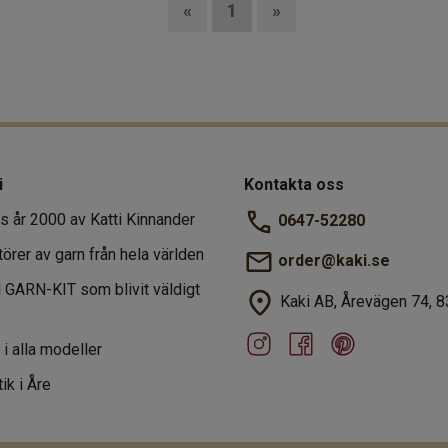
«
1
»
i
Kontakta oss
s år 2000 av Katti Kinnander
0647-52280
törer av garn från hela världen
order@kaki.se
al GARN-KIT som blivit väldigt
Kaki AB, Årevägen 74, 8
r i alla modeller
ik i Åre