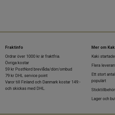
Fraktinfo
Mer om Kak
Ordrar över 1000 kr är fraktfria.
Kaki startade
Övriga kostar
Flera leveran
59 kr PostNord brevlåda/dörr/ombud
Ett stort ant
79 kr DHL service point
populärt
Varor till Finland och Danmark kostar 149:-
och skickas med DHL.
Sticktillbehö
Lager och but