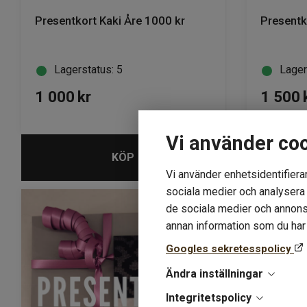
Presentkort Kaki Åre 1000 kr
Presentk
Lagerstatus: 5
Lager
1 000
kr
1 500
Vi använder co
KÖP
Vi använder enhetsidentifierar
sociala medier och analysera v
de sociala medier och annons
annan information som du har t
Googles sekretesspolicy
Ändra inställningar
Integritetspolicy