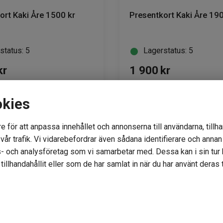
ort Kaki Åre 1500 kr
Presentkort Kaki Åre 190
status: 5
Lagerstatus: 5
kr
1 900
kr
okies
KÖP
KÖP
e för att anpassa innehållet och annonserna till användarna, tillha
år trafik. Vi vidarebefordrar även sådana identifierare och annan i
- och analysföretag som vi samarbetar med. Dessa kan i sin tu
illhandahållit eller som de har samlat in när du har använt deras t