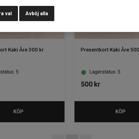
a val
Avböj alla
ort Kaki Åre 300 kr
Presentkort Kaki Åre 500
status: 5
Lagerstatus: 5
500
kr
KÖP
KÖP