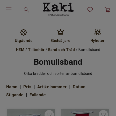
Garn-kit
Garn
Utgående
Bästsäljare
Nyheter
Stickmönster
HEM
/
Tillbehör
/
Band och Tråd
/ Bomullsband
Bomullsband
Tillbehör
Ullprodukter
Olika bredder och sorter av bomullsband
Namn
Pris
Artikelnummer
Datum
Presenter
Stigande
Fallande
Kakiskolan
Om Kaki