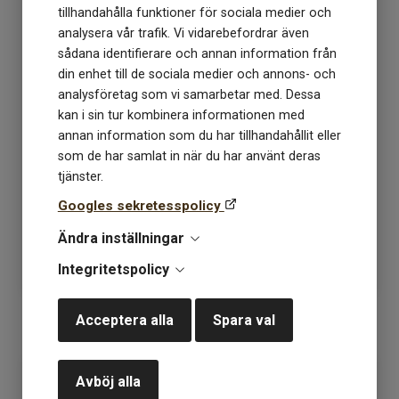
tillhandahålla funktioner för sociala medier och
analysera vår trafik. Vi vidarebefordrar även
sådana identifierare och annan information från
din enhet till de sociala medier och annons- och
analysföretag som vi samarbetar med. Dessa
kan i sin tur kombinera informationen med
annan information som du har tillhandahållit eller
Bomullsband 30mm
Bomullsband 40mm
som de har samlat in när du har använt deras
svart
oblekt
tjänster.
Googles sekretesspolicy
Lagerstatus: 10
Lagerstatus: 3
Ändra inställningar
22
kr
26
kr
Integritetspolicy
Acceptera alla
Spara val
KÖP
KÖP
Avböj alla