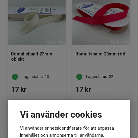
Bomullsband 23mm
Bomullsband 23mm röd
oblekt
Lagerstatus: 10
Lagerstatus: 22
17
kr
17
kr
Vi använder cookies
KÖP
KÖP
Vi använder enhetsidentifierare för att anpassa
innehållet och annonserna till användarna,