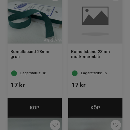
Bomullsband 23mm
Bomullsband 23mm
grön
mörk marinblå
Lagerstatus: 16
Lagerstatus: 16
17
kr
17
kr
KÖP
KÖP