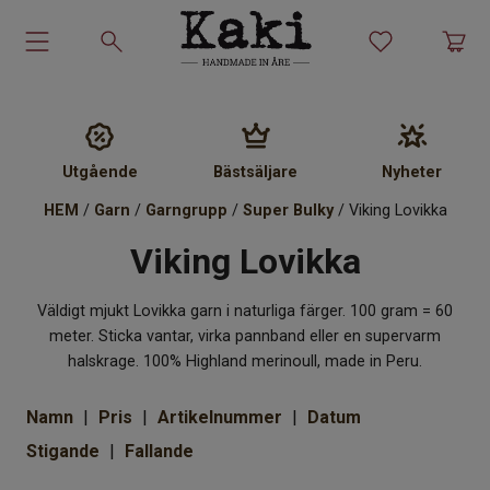
Garn-kit
Garn
Utgående
Bästsäljare
Nyheter
HEM
/
Garn
/
Garngrupp
/
Super Bulky
/ Viking Lovikka
Stickmönster
Viking Lovikka
Tillbehör
Väldigt mjukt Lovikka garn i naturliga färger. 100 gram = 60
Ullprodukter
meter. Sticka vantar, virka pannband eller en supervarm
halskrage. 100% Highland merinoull, made in Peru.
Presenter
Namn
Pris
Artikelnummer
Datum
Stigande
Kakiskolan
Fallande