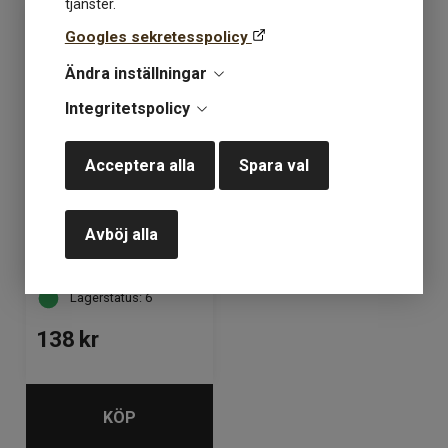
tjänster.
Googles sekretesspolicy
Ändra inställningar
Integritetspolicy
Acceptera alla
Spara val
Viking Lovikka 215
Avböj alla
mörkgrå
Lagerstatus: 6
138
kr
KÖP