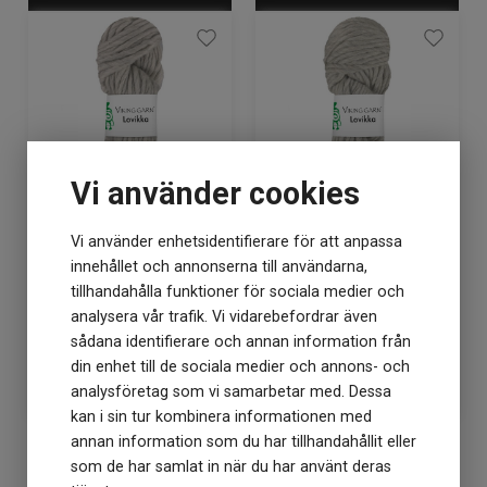
Vi använder cookies
Vi använder enhetsidentifierare för att anpassa
Viking Lovikka 212
Viking Lovikka 213
ljusgrå
mellangrå
innehållet och annonserna till användarna,
tillhandahålla funktioner för sociala medier och
analysera vår trafik. Vi vidarebefordrar även
Lagerstatus: 8
Lagerstatus: 13
sådana identifierare och annan information från
138
din enhet till de sociala medier och annons- och
kr
138
kr
analysföretag som vi samarbetar med. Dessa
kan i sin tur kombinera informationen med
annan information som du har tillhandahållit eller
KÖP
KÖP
som de har samlat in när du har använt deras