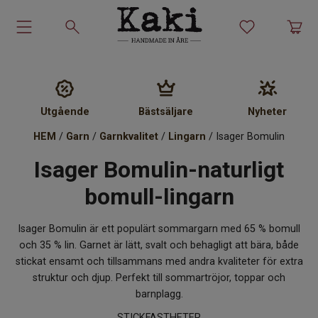
Garn-kit
Garn
Utgående
Bästsäljare
Nyheter
HEM
/
Garn
/
Garnkvalitet
/
Lingarn
/ Isager Bomulin
Stickmönster
Isager Bomulin-naturligt
Tillbehör
bomull-lingarn
Ullprodukter
Isager Bomulin är ett populärt sommar­garn med 65 % bomull
och 35 % lin. Garnet är lätt, svalt och behagligt att bära, både
Presenter
stickat ensamt och tillsammans med andra kvaliteter för extra
struktur och djup. Perfekt till sommartröjor, toppar och
Kakiskolan
barnplagg.
STICKFASTHETER