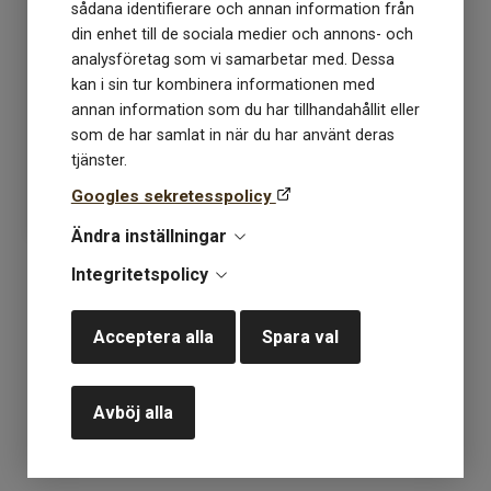
sådana identifierare och annan information från
din enhet till de sociala medier och annons- och
analysföretag som vi samarbetar med. Dessa
Isager Bomulin färg 47
kan i sin tur kombinera informationen med
annan information som du har tillhandahållit eller
som de har samlat in när du har använt deras
Lagerstatus: 10
tjänster.
75
kr
Googles sekretesspolicy
Ändra inställningar
Integritetspolicy
KÖP
Acceptera alla
Spara val
«
1
»
Avböj alla