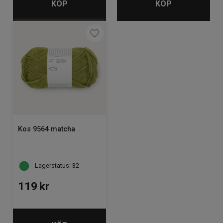
KÖP
KÖP
Kos 9564 matcha
Lagerstatus: 32
119
kr