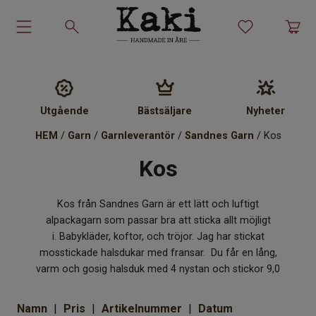
Garn-kit
Garn
Utgående
Bästsäljare
Nyheter
HEM
/
Garn
/
Garnleverantör
/
Sandnes Garn
/ Kos
Stickmönster
Kos
Tillbehör
Kos från Sandnes Garn är ett lätt och luftigt
Ullprodukter
alpackagarn som passar bra att sticka allt möjligt
i. Babykläder, koftor, och tröjor. Jag har stickat
Presenter
mosstickade halsdukar med fransar. Du får en lång,
varm och gosig halsduk med 4 nystan och stickor 9,0
Kakiskolan
Namn
Pris
Artikelnummer
Datum