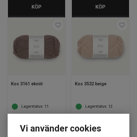
KÖP
KÖP
Kos 3161 eknöt
Kos 3532 beige
Lagerstatus: 11
Lagerstatus: 12
119
kr
119
kr
Vi använder cookies