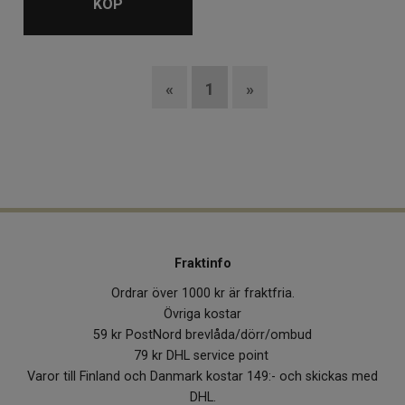
KÖP
«
1
»
Fraktinfo
Ordrar över 1000 kr är fraktfria.
Övriga kostar
59 kr PostNord brevlåda/dörr/ombud
79 kr DHL service point
Varor till Finland och Danmark kostar 149:- och skickas med
DHL.