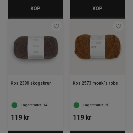
KÖP
KÖP
Kos 2390 skogsbrun
Kos 2573 monk´s robe
Lagerstatus: 14
Lagerstatus: 20
119
kr
119
kr