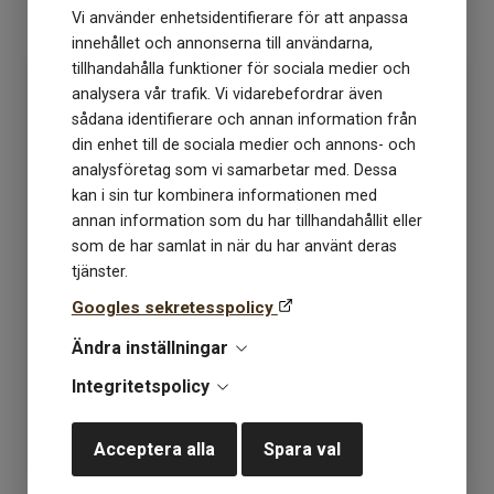
Vi använder enhetsidentifierare för att anpassa
KÖP
KÖP
innehållet och annonserna till användarna,
tillhandahålla funktioner för sociala medier och
analysera vår trafik. Vi vidarebefordrar även
sådana identifierare och annan information från
din enhet till de sociala medier och annons- och
analysföretag som vi samarbetar med. Dessa
kan i sin tur kombinera informationen med
annan information som du har tillhandahållit eller
som de har samlat in när du har använt deras
tjänster.
Kos 4227 Equestrian Red
Kos 4372 djup
Googles sekretesspolicy
burgunder
Ändra inställningar
Lagerstatus: 12
Lagerstatus: 20
Integritetspolicy
119
kr
119
kr
Acceptera alla
Spara val