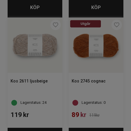
KÖP
KÖP
Kos 2611 ljusbeige
Kos 2745 cognac
Lagerstatus: 24
Lagerstatus: 0
119
kr
89
kr
119kr