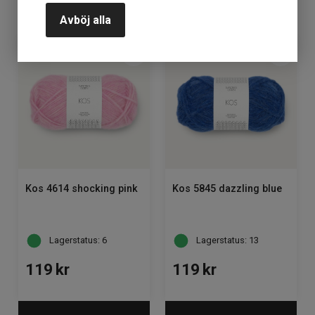
KÖP
KÖP
Avböj alla
Kos 4614 shocking pink
Kos 5845 dazzling blue
Lagerstatus: 6
Lagerstatus: 13
119
kr
119
kr