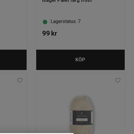
Isager Palet färg frost
Lagerstatus: 7
99
kr
KÖP