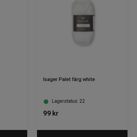
Isager Palet färg white
Lagerstatus: 22
99
kr