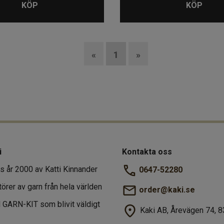
KÖP
KÖP
«
1
»
i
Kontakta oss
s år 2000 av Katti Kinnander
0647-52280
törer av garn från hela världen
order@kaki.se
al GARN-KIT som blivit väldigt
Kaki AB, Årevägen 74, 8