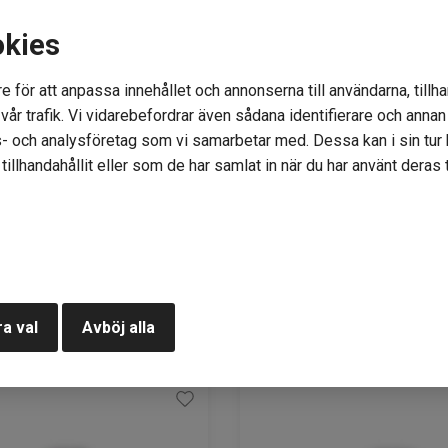
okies
e för att anpassa innehållet och annonserna till användarna, tillha
år trafik. Vi vidarebefordrar även sådana identifierare och annan i
let färg green tea
Isager Palet färg ink
- och analysföretag som vi samarbetar med. Dessa kan i sin tu
illhandahållit eller som de har samlat in när du har använt deras t
status: 15
Lagerstatus: 10
99
kr
a val
Avböj alla
KÖP
KÖP