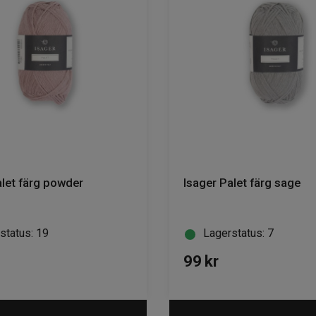
alet färg powder
Isager Palet färg sage
status: 19
Lagerstatus: 7
99
kr