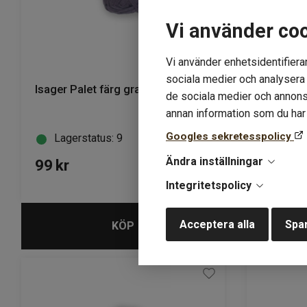
Vi använder co
Vi använder enhetsidentifierar
sociala medier och analysera v
Isager Palet färg granite
Isager Pa
de sociala medier och annons
annan information som du har t
Googles sekretesspolicy
Lagerstatus: 9
Lager
Ändra inställningar
99
kr
99
kr
Integritetspolicy
Acceptera alla
Spar
KÖP