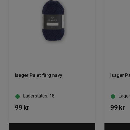
Isager Palet färg navy
Isager P
Lagerstatus: 18
Lager
99
kr
99
kr