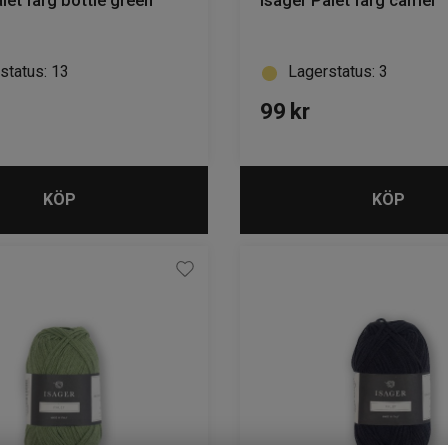
let färg bottle green
Isager Palet färg camel
status: 13
Lagerstatus: 3
99
kr
KÖP
KÖP