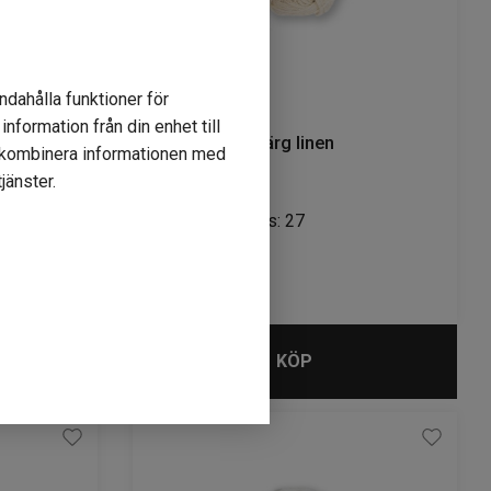
ndahålla funktioner för
nformation från din enhet till
Isager Palet färg linen
r kombinera informationen med
jänster.
Lagerstatus: 27
99
kr
KÖP