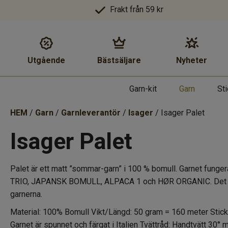
Frakt från 59 kr
Utgående
Bästsäljare
Nyheter
Garn-kit
Garn
St
HEM
/
Garn
/
Garnleverantör
/
Isager
/ Isager Palet
Isager Palet
Palet är ett matt ”sommar-garn” i 100 % bomull. Garnet fung
TRIO, JAPANSK BOMULL, ALPACA 1 och HØR ORGANIC. Det bandsp
garnerna.
Material: 100% Bomull Vikt/Längd: 50 gram = 160 meter Stickfa
Garnet är spunnet och färgat i Italien Tvättråd: Handtvätt 30° 