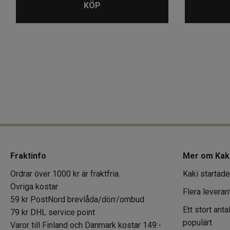
KÖP
Fraktinfo
Mer om Kak
Ordrar över 1000 kr är fraktfria.
Kaki startade
Övriga kostar
Flera leveran
59 kr PostNord brevlåda/dörr/ombud
Ett stort ant
79 kr DHL service point
populärt
Varor till Finland och Danmark kostar 149:-