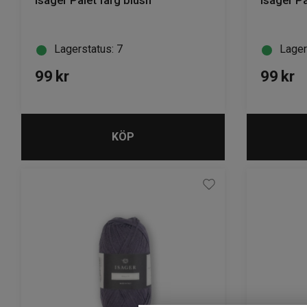
Isager Palet färg blush
Isager Pa
Lagerstatus: 7
Lager
99
kr
99
kr
KÖP