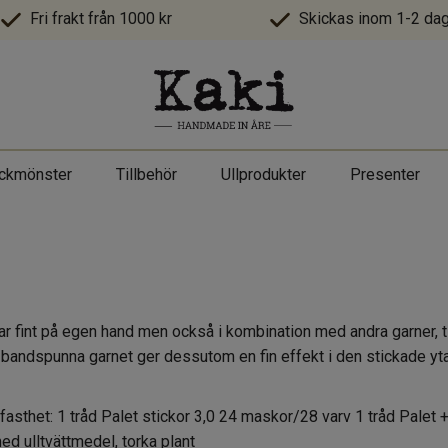
Fri frakt från 1000 kr
Skickas inom 1-2 dag
ickmönster
Tillbehör
Ullprodukter
Presenter
erar fint på egen hand men också i kombination med andra garne
unna garnet ger dessutom en fin effekt i den stickade ytan. F
sthet: 1 tråd Palet stickor 3,0 24 maskor/28 varv 1 tråd Palet +
med ulltvättmedel, torka plant