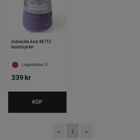
Indiecita kon M712
bondsyrén
Lagerstatus: 0
339
kr
KÖP
«
1
»