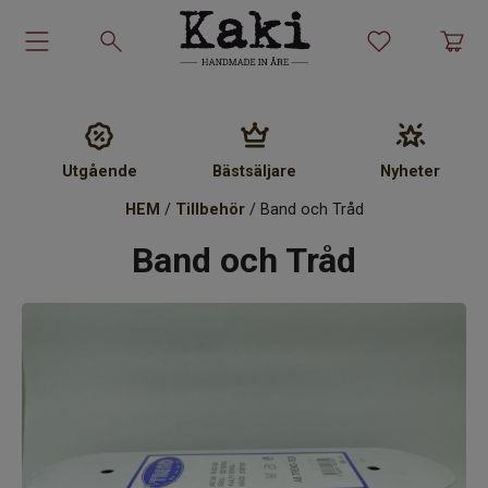
Garn-kit
Garn
Utgående
Bästsäljare
Nyheter
Stickmönster
HEM
/
Tillbehör
/ Band och Tråd
Band och Tråd
Tillbehör
Ullprodukter
Presenter
Kakiskolan
Om Kaki