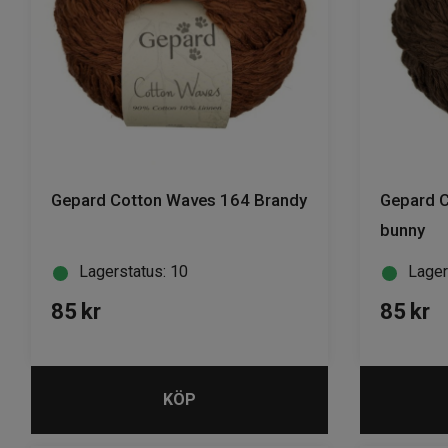
Gepard Cotton Waves 164 Brandy
Gepard C
bunny
Lagerstatus: 10
Lager
85
kr
85
kr
KÖP