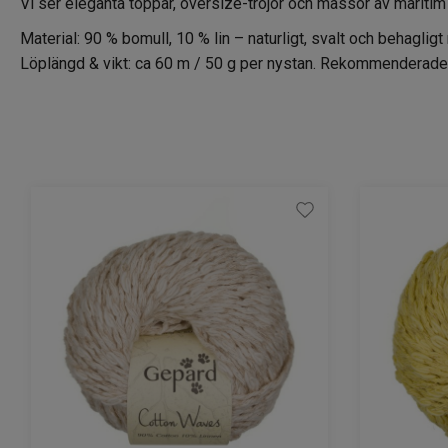
Vi ser eleganta toppar, oversize-tröjor och massor av maritim
Material: 90 % bomull, 10 % lin – naturligt, svalt och behaglig
Löplängd & vikt: ca 60 m / 50 g per nystan. Rekommenderade s