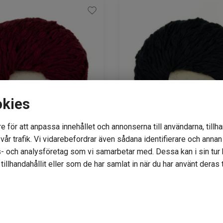
okies
e för att anpassa innehållet och annonserna till användarna, tillha
år trafik. Vi vidarebefordrar även sådana identifierare och annan i
- och analysföretag som vi samarbetar med. Dessa kan i sin tu
Cotton Waves 472 deep
Gepard Cotton Waves 59
illhandahållit eller som de har samlat in när du har använt deras t
status: 24
Lagerstatus: 20
85
kr