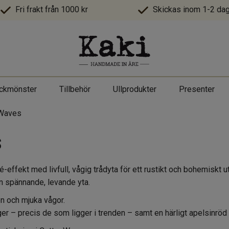
Fri frakt från 1000 kr
Skickas inom 1-2 dag
ickmönster
Tillbehör
Ullprodukter
Presenter
 Waves
s
fekt med livfull, vågig trådyta för ett rustikt och bohemiskt u
n spännande, levande yta.
n och mjuka vågor.
rger – precis de som ligger i trenden – samt en härligt apelsinrö