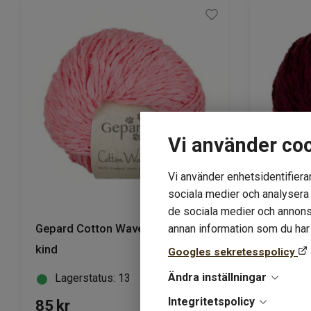
Vi använder co
Vi använder enhetsidentifierar
sociala medier och analysera v
de sociala medier och annons
Gepard Cotton Waves 450 rosa
Gepard 
annan information som du har t
kind
cherry
Googles sekretesspolicy
Ändra inställningar
Lagerstatus: 13
Lager
Integritetspolicy
85
kr
85
kr