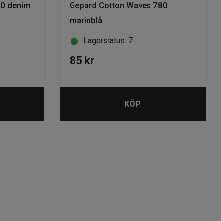
50 denim
Gepard Cotton Waves 780
marinblå
Lagerstatus: 7
85
kr
KÖP