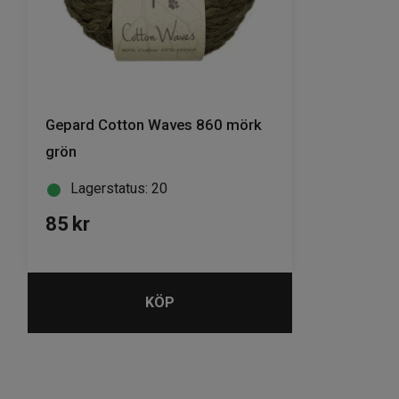
Gepard Cotton Waves 860 mörk
grön
Lagerstatus: 20
85
kr
KÖP