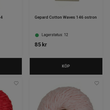
44
Gepard Cotton Waves 146 ostron
Lagerstatus: 12
85
kr
KÖP