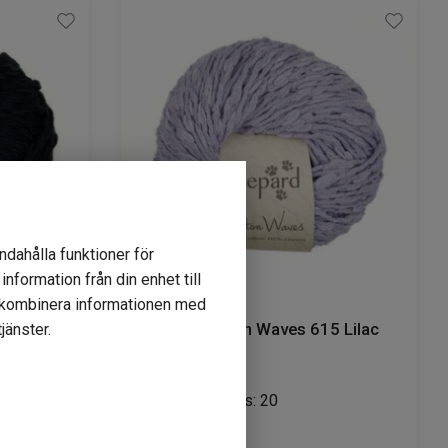
ndahålla funktioner för
nformation från din enhet till
r kombinera informationen med
9 noir
Gepard Cotton Waves 615 Lilac
jänster.
Lagerstatus: 20
85
kr