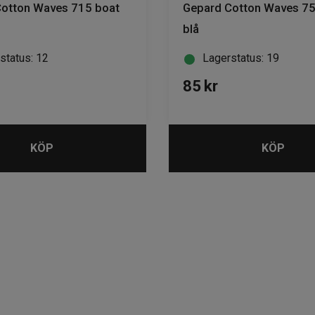
otton Waves 715 boat
Gepard Cotton Waves 7
blå
status: 12
Lagerstatus: 19
85
kr
KÖP
KÖP