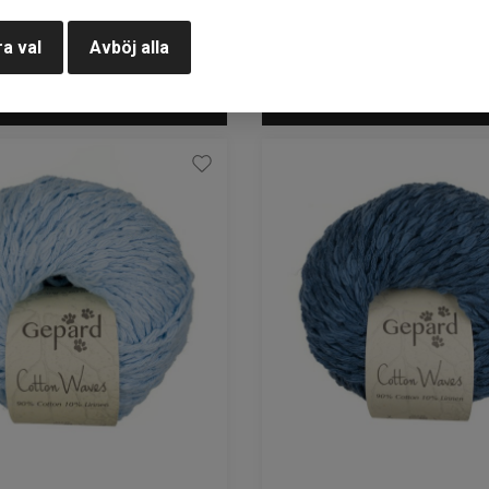
a val
Avböj alla
KÖP
KÖP