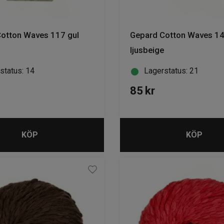
otton Waves 117 gul
Gepard Cotton Waves 1
ljusbeige
status: 14
Lagerstatus: 21
85
kr
KÖP
KÖP