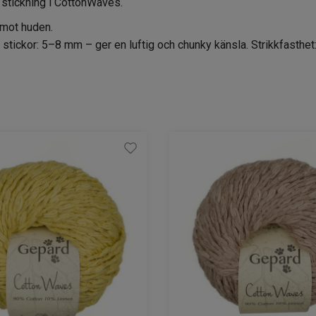
 stickning i CottonWaves.
t mot huden.
tickor: 5–8 mm – ger en luftig och chunky känsla. Strikkfasthet