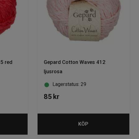
5 red
Gepard Cotton Waves 412
ljusrosa
Lagerstatus: 29
85
kr
KÖP