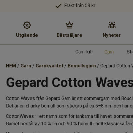
Frakt från 59 kr
Utgående
Bästsäljare
Nyheter
Garn-kit
Garn
St
HEM
/
Garn
/
Garnkvalitet
/
Bomullsgarn
/ Gepard Cotton
Gepard Cotton Wave
Cotton Waves från Gepard Garn är ett sommargarn med Bouclé-ef
Det är en chunky bomull som stickas på ca 5–8 mm och har e
CottonWaves – ett namn som för tankarna till havet, sommare
Garnet består av 10 % lin och 90 % bomull i helt klassiska fä