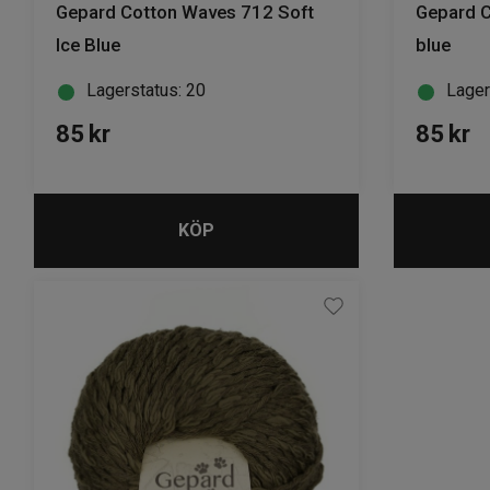
Gepard Cotton Waves 712 Soft
Gepard C
Ice Blue
blue
Lagerstatus: 20
Lager
85
kr
85
kr
KÖP