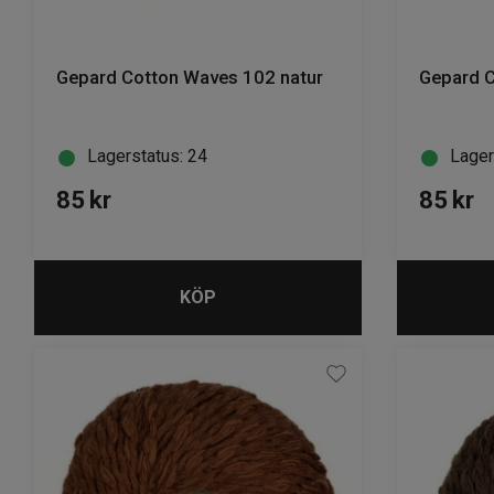
Gepard Cotton Waves 102 natur
Gepard C
Lagerstatus: 24
Lager
85
kr
85
kr
KÖP