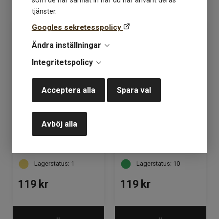
som de har samlat in när du har använt deras
KÖP
KÖP
tjänster.
Googles sekretesspolicy
Ändra inställningar
Integritetspolicy
Acceptera alla
Spara val
Avböj alla
Isager Mulberry Silk
Isager Mulberry Silk
Linen
Powder
Lagerstatus: 1
Lagerstatus: 10
119
kr
119
kr