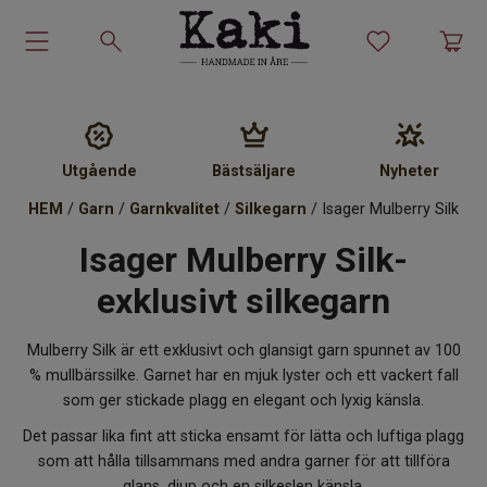
Garn-kit
Garn
Utgående
Bästsäljare
Nyheter
HEM
/
Garn
/
Garnkvalitet
/
Silkegarn
/ Isager Mulberry Silk
Stickmönster
Isager Mulberry Silk-
Tillbehör
exklusivt silkegarn
Ullprodukter
Mulberry Silk är ett exklusivt och glansigt garn spunnet av 100
% mullbärssilke. Garnet har en mjuk lyster och ett vackert fall
Presenter
som ger stickade plagg en elegant och lyxig känsla.
Det passar lika fint att sticka ensamt för lätta och luftiga plagg
Kakiskolan
som att hålla tillsammans med andra garner för att tillföra
glans, djup och en silkeslen känsla.