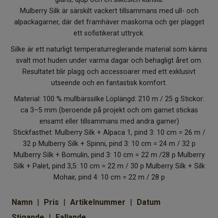
Om Kaki
Mulberry Silk är särskilt vackert tillsammans med ull- och
alpackagarner, där det framhäver maskorna och ger plagget
ett sofistikerat uttryck.
Silke är ett naturligt temperaturreglerande material som känns
svalt mot huden under varma dagar och behagligt året om.
Resultatet blir plagg och accessoarer med ett exklusivt
utseende och en fantastisk komfort.
Material: 100 % mullbärssilke Löplängd: 210 m / 25 g Stickor:
ca 3–5 mm (beroende på projekt och om garnet stickas
ensamt eller tillsammans med andra garner)
Stickfasthet: Mulberry Silk + Alpaca 1, pind 3: 10 cm = 26 m /
32 p Mulberry Silk + Spinni, pind 3: 10 cm = 24 m / 32 p
Mulberry Silk + Bomulin, pind 3: 10 cm = 22 m /28 p Mulberry
Silk + Palet, pind 3,5: 10 cm = 22 m / 30 p Mulberry Silk + Silk
Mohair, pind 4: 10 cm = 22 m / 28 p
Namn
Pris
Artikelnummer
Datum
Stigande
Fallande