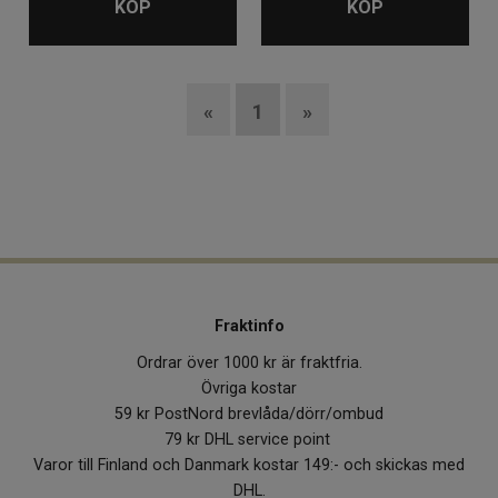
KÖP
KÖP
«
1
»
Fraktinfo
Ordrar över 1000 kr är fraktfria.
Övriga kostar
59 kr PostNord brevlåda/dörr/ombud
79 kr DHL service point
Varor till Finland och Danmark kostar 149:- och skickas med
DHL.