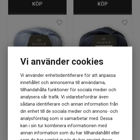
KÖP
KÖP
Vi använder cookies
Vi använder enhetsidentifierare för att anpassa
innehållet och annonserna till användarna,
Isager Mulberry Silk
Isager Mulberry Silk
Frost
Granite
tillhandahålla funktioner för sociala medier och
analysera vår trafik. Vi vidarebefordrar även
sådana identifierare och annan information från
Lagerstatus: 0
Lagerstatus: 0
din enhet till de sociala medier och annons- och
119
kr
119
kr
analysföretag som vi samarbetar med. Dessa
kan i sin tur kombinera informationen med
annan information som du har tillhandahållit eller