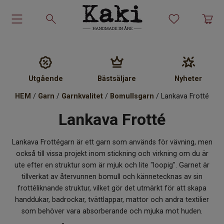
Garn-kit
Garn
Utgående
Bästsäljare
Nyheter
HEM
/
Garn
/
Garnkvalitet
/
Bomullsgarn
/ Lankava Frotté
Stickmönster
Lankava Frotté
Tillbehör
Lankava Frottégarn är ett garn som används för vävning, men
Ullprodukter
också till vissa projekt inom stickning och virkning om du är
ute efter en struktur som är mjuk och lite "loopig". Garnet är
tillverkat av återvunnen bomull och kännetecknas av sin
Presenter
frottéliknande struktur, vilket gör det utmärkt för att skapa
handdukar, badrockar, tvättlappar, mattor och andra textilier
Kakiskolan
som behöver vara absorberande och mjuka mot huden.