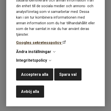
sådana identifierare och annan information från
din enhet till de sociala medier och annons- och
Lankava Frotté 67 grå
Lankava Frotté 73
analysföretag som vi samarbetar med. Dessa
linbeige
kan i sin tur kombinera informationen med
annan information som du har tillhandahållit eller
som de har samlat in när du har använt deras
Lagerstatus: 1
Lagerstatus: 0
tjänster.
249
kr
249
kr
Googles sekretesspolicy
Ändra inställningar
KÖP
KÖP
Integritetspolicy
Acceptera alla
Spara val
«
1
»
Avböj alla