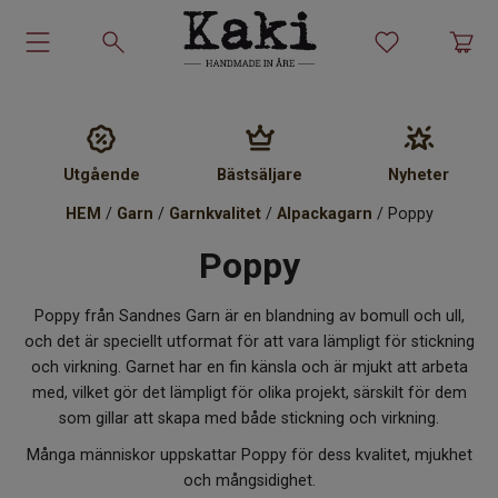
Garn-kit
Garn
Utgående
Bästsäljare
Nyheter
HEM
/
Garn
/
Garnkvalitet
/
Alpackagarn
/ Poppy
Stickmönster
Poppy
Tillbehör
Poppy från Sandnes Garn är en blandning av bomull och ull,
Ullprodukter
och det är speciellt utformat för att vara lämpligt för stickning
och virkning. Garnet har en fin känsla och är mjukt att arbeta
med, vilket gör det lämpligt för olika projekt, särskilt för dem
Presenter
som gillar att skapa med både stickning och virkning.
Många människor uppskattar Poppy för dess kvalitet, mjukhet
Kakiskolan
och mångsidighet.