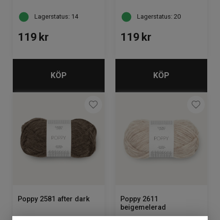
Lagerstatus: 14
Lagerstatus: 20
119
kr
119
kr
KÖP
KÖP
Poppy 2581 after dark
Poppy 2611
beigemelerad