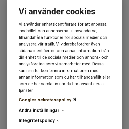
Vi använder cookies
Lagerstatus: 18
Lagerstatus: 8
119
kr
119
kr
Vi använder enhetsidentifierare för att anpassa
innehållet och annonserna till användarna,
tillhandahålla funktioner för sociala medier och
KÖP
KÖP
analysera vår trafik. Vi vidarebefordrar även
sådana identifierare och annan information från
din enhet till de sociala medier och annons- och
analysföretag som vi samarbetar med. Dessa
kan i sin tur kombinera informationen med
annan information som du har tillhandahållit eller
som de har samlat in när du har använt deras
tjänster.
Googles sekretesspolicy
Ändra inställningar
Poppy 3400 chocolate
Poppy 4213 blossom
Integritetspolicy
chip cookie