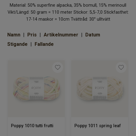
Om Kaki
Material: 50% superfine alpacka, 35% bomull, 15% merinoull
Vikt/Längd: 50 gram = 110 meter Stickor: 5,5-7,0 Stickfasthet:
17-14 maskor = 10cm Tvättråd: 30° ulltvätt
Namn
Pris
Artikelnummer
Datum
Stigande
Fallande
Poppy 1010 tutti frutti
Poppy 1011 spring leaf