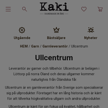
Garn-kit
Garn
Utgående
Bästsäljare
Nyheter
Stickmönster
HEM
/
Garn
/
Garnleverantör
/ Ullcentrum
Ullcentrum
Tillbehör
Leverantör av garner och tillbehör. Ullcentrum är belägen i
Ullprodukter
Löttorp på norra Öland och deras ullgarner kommer
naturligtvis från Öländska får.
Presenter
Ullcentrum är en garnleverantör från Sverige som specialiserar
sig på ullprodukter. Företaget har en lång historia och är känt
Kakiskolan
för att tillverka högkvalitativa ullgarn och andra ullprodukter.
Ullcentrum är känt för sin fokus på kvalitet, hållbarhet och