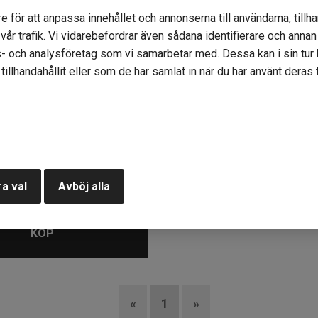
e för att anpassa innehållet och annonserna till användarna, tillha
år trafik. Vi vidarebefordrar även sådana identifierare och annan i
- och analysföretag som vi samarbetar med. Dessa kan i sin tu
illhandahållit eller som de har samlat in när du har använt deras t
al 720 blå
status: 1
29kr
a val
Avböj alla
KÖP
«
1
»