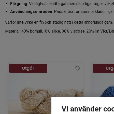
Färgning
: Vanligtvis handfärgat med naturliga färger, vilk
Användningsområden
: Passar bra för sommarkläder, sjal
Varför inte virka en fin och stadig hatt i detta annorlunda garn. 
Material: 40% bomull,10% silke, 30% viscose, 20% lin Vikt/L
Vi använder co