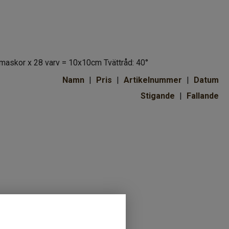
 maskor x 28 varv = 10x10cm Tvättråd: 40°
Namn
Pris
Artikelnummer
Datum
Stigande
Fallande