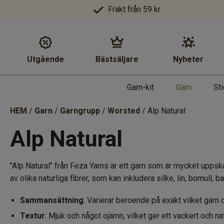
Frakt från 59 kr
Utgående
Bästsäljare
Nyheter
Garn-kit
Garn
St
HEM
/
Garn
/
Garngrupp
/
Worsted
/ Alp Natural
Alp Natural
"Alp Natural" från Feza Yarns är ett garn som är mycket uppska
av olika naturliga fibrer, som kan inkludera silke, lin, bomull
Sammansättning
: Varierar beroende på exakt vilket garn d
Textur
: Mjuk och något ojämn, vilket ger ett vackert och nat