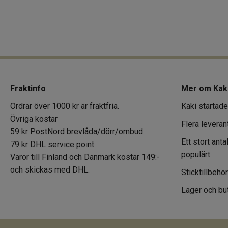
Fraktinfo
Mer om Kak
Ordrar över 1000 kr är fraktfria.
Kaki startade
Övriga kostar
Flera leveran
59 kr PostNord brevlåda/dörr/ombud
Ett stort ant
79 kr DHL service point
populärt
Varor till Finland och Danmark kostar 149:-
och skickas med DHL.
Sticktillbehö
Lager och but