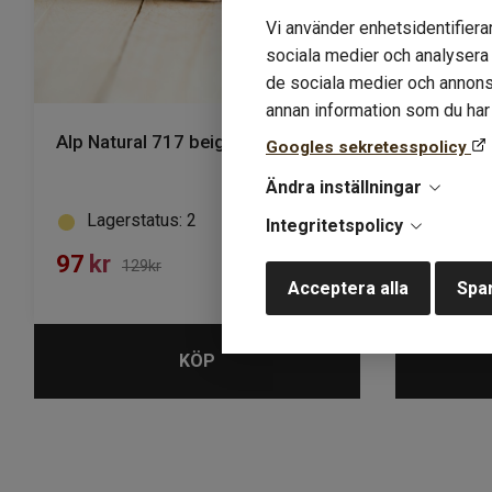
Vi använder enhetsidentifierar
sociala medier och analysera v
de sociala medier och annons
annan information som du har t
Alp Natural 717 beige
Alp Natur
Googles sekretesspolicy
Ändra inställningar
Lagerstatus: 2
Lager
Integritetspolicy
97
kr
97
kr
129kr
1
Acceptera alla
Spar
KÖP