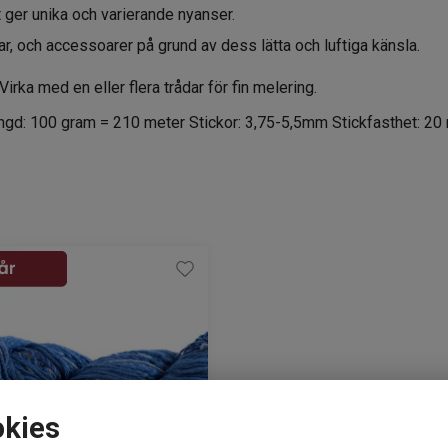
et ger unika och varierande nyanser.
ar, och accessoarer på grund av dess lätta och luftiga känsla.
Virka med en eller flera trådar för fin melering.
ängd: 100 gram = 210 meter Stickor: 3,75-5,5mm Stickfasthet: 20
okies