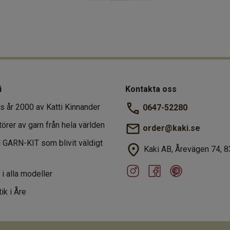
i
Kontakta oss
s år 2000 av Katti Kinnander
0647-52280
törer av garn från hela världen
order@kaki.se
al GARN-KIT som blivit väldigt
Kaki AB, Årevägen 74, 8
r i alla modeller
ik i Åre