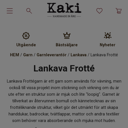
Garn-kit
Garn
Utgående
Bästsäljare
Nyheter
HEM
/
Garn
/
Garnleverantör
/
Lankava
/ Lankava Frotté
Stickmönster
Lankava Frotté
Tillbehör
Lankava Frottégarn är ett garn som används för vävning, men
Ullprodukter
också till vissa projekt inom stickning och virkning om du är
ute efter en struktur som är mjuk och lite "loopig". Garnet är
tillverkat av återvunnen bomull och kännetecknas av sin
Presenter
frottéliknande struktur, vilket gör det utmärkt för att skapa
handdukar, badrockar, tvättlappar, mattor och andra textilier
Kakiskolan
som behöver vara absorberande och mjuka mot huden.