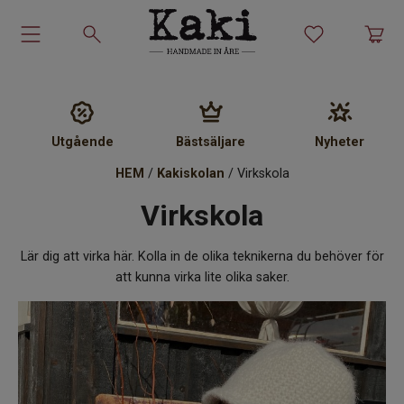
Garn-kit
Garn
Utgående
Bästsäljare
Nyheter
HEM
/
Kakiskolan
/ Virkskola
Stickmönster
Virkskola
Tillbehör
Lär dig att virka här. Kolla in de olika teknikerna du behöver för
Ullprodukter
att kunna virka lite olika saker.
Presenter
Kakiskolan