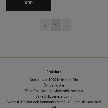
KÖP
«
1
»
Fraktinfo
Ordrar över 1000 kr är fraktfria.
Övriga kostar
59 kr PostNord brevlåda/dörr/ombud
79 kr DHL service point
Varor till Finland och Danmark kostar 149:- och skickas med
DHL.