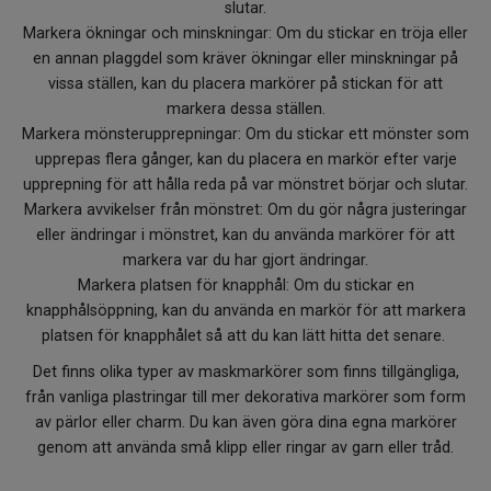
slutar.
Markera ökningar och minskningar: Om du stickar en tröja eller
en annan plaggdel som kräver ökningar eller minskningar på
vissa ställen, kan du placera markörer på stickan för att
markera dessa ställen.
Markera mönsterupprepningar: Om du stickar ett mönster som
upprepas flera gånger, kan du placera en markör efter varje
upprepning för att hålla reda på var mönstret börjar och slutar.
Markera avvikelser från mönstret: Om du gör några justeringar
eller ändringar i mönstret, kan du använda markörer för att
markera var du har gjort ändringar.
Markera platsen för knapphål: Om du stickar en
knapphålsöppning, kan du använda en markör för att markera
platsen för knapphålet så att du kan lätt hitta det senare.
Det finns olika typer av maskmarkörer som finns tillgängliga,
från vanliga plastringar till mer dekorativa markörer som form
av pärlor eller charm. Du kan även göra dina egna markörer
genom att använda små klipp eller ringar av garn eller tråd.