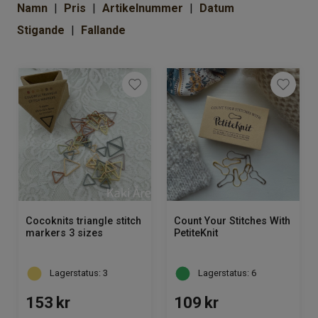
Namn
Pris
Artikelnummer
Datum
Stigande
Fallande
Cocoknits triangle stitch
Count Your Stitches With
markers 3 sizes
PetiteKnit
Lagerstatus: 3
Lagerstatus: 6
153
kr
109
kr