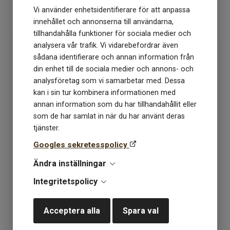
Vi använder enhetsidentifierare för att anpassa
KÖP
KÖP
innehållet och annonserna till användarna,
tillhandahålla funktioner för sociala medier och
analysera vår trafik. Vi vidarebefordrar även
sådana identifierare och annan information från
din enhet till de sociala medier och annons- och
analysföretag som vi samarbetar med. Dessa
kan i sin tur kombinera informationen med
annan information som du har tillhandahållit eller
som de har samlat in när du har använt deras
tjänster.
Googles sekretesspolicy
Maskmarkörer Kaki
Maskmarkörer Lantern
Design vit
Moon Tassel
Ändra inställningar
Integritetspolicy
Lagerstatus: 9
Lagerstatus: 1
80
kr
179
kr
Acceptera alla
Spara val