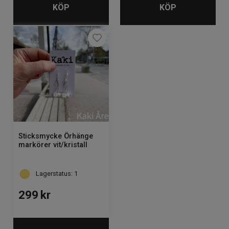
KÖP
KÖP
Sticksmycke Örhänge
markörer vit/kristall
Lagerstatus: 1
299
kr