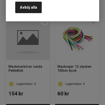
Avböj alla
KÖP
KÖP
Maskmarkörer runda
Maskvajer 12 stycken
PetiteKnit
100cm tjock
Lagerstatus: 4
Lagerstatus: 4
154
kr
60
kr