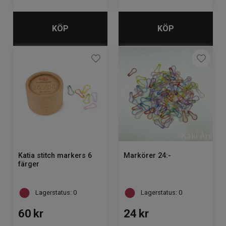
KÖP
KÖP
Katia stitch markers 6
Markörer 24:-
färger
Lagerstatus: 0
Lagerstatus: 0
60
kr
24
kr