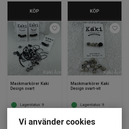
KÖP
KÖP
Maskmarkörer Kaki
Maskmarkörer Kaki
Design svart
Design svart-vit
Lagerstatus: 9
Lagerstatus: 9
80
kr
80
kr
Vi använder cookies