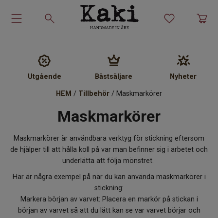
Garn-kit
Garn
Utgående
Bästsäljare
Nyheter
Stickmönster
HEM
/
Tillbehör
/ Maskmarkörer
Maskmarkörer
Tillbehör
Maskmarkörer är användbara verktyg för stickning eftersom
Ullprodukter
de hjälper till att hålla koll på var man befinner sig i arbetet och
underlätta att följa mönstret.
Presenter
Här är några exempel på när du kan använda maskmarkörer i
stickning:
Kakiskolan
Markera början av varvet: Placera en markör på stickan i
början av varvet så att du lätt kan se var varvet börjar och
Om Kaki