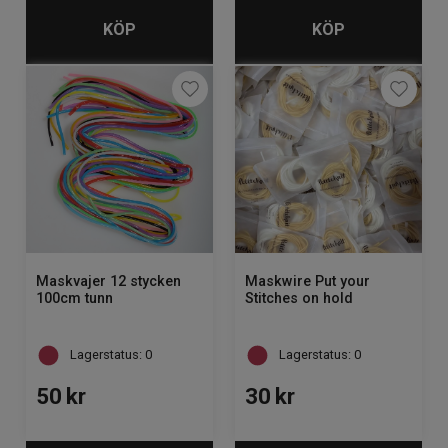
KÖP
KÖP
Maskvajer 12 stycken
Maskwire Put your
100cm tunn
Stitches on hold
Lagerstatus: 0
Lagerstatus: 0
50
kr
30
kr