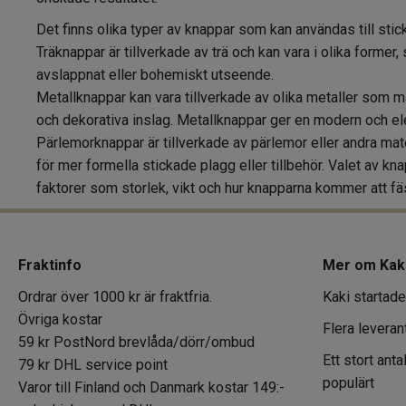
Det finns olika typer av knappar som kan användas till stic
Träknappar är tillverkade av trä och kan vara i olika former,
avslappnat eller bohemiskt utseende.
Metallknappar kan vara tillverkade av olika metaller som mä
och dekorativa inslag. Metallknappar ger en modern och ele
Pärlemorknappar är tillverkade av pärlemor eller andra mate
för mer formella stickade plagg eller tillbehör. Valet av k
faktorer som storlek, vikt och hur knapparna kommer att f
Fraktinfo
Mer om Kak
Ordrar över 1000 kr är fraktfria.
Kaki startade
Övriga kostar
Flera leveran
59 kr PostNord brevlåda/dörr/ombud
Ett stort ant
79 kr DHL service point
populärt
Varor till Finland och Danmark kostar 149:-