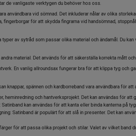
ttar de vanligaste verktygen du behöver hos oss.
ra användbara vid sömnad. Det inkluderar nålar av olika storlekar, 
ga, fingerborgar för att skydda fingrarna vid handsömnad, stoppnål 
typer av sytråd som passar olika material och ändamål. Du kan väl
r andra material. Det används för att säkerställa korrekta mått och 
erk. En vanlig allroundsax fungerar bra för att klippa tyg och garn
an knappar, spännen och kardborreband vara användbara för att a
, heminredning och hantverksprojekt. Det kan användas för att göra
: Satinband kan användas för att kanta eller binda kanterna på tyg
ning: Satinband är populärt för att slå in presenter. Det kan använ
rger för att passa olika projekt och stilar. Valet av vilket band