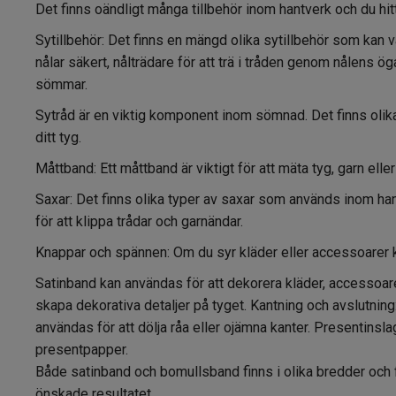
Det finns oändligt många tillbehör inom hantverk och du hi
Sytillbehör: Det finns en mängd olika sytillbehör som kan va
nålar säkert, nålträdare för att trä i tråden genom nålens ö
sömmar.
Sytråd är en viktig komponent inom sömnad. Det finns olika 
ditt tyg.
Måttband: Ett måttband är viktigt för att mäta tyg, garn elle
Saxar: Det finns olika typer av saxar som används inom hantv
för att klippa trådar och garnändar.
Knappar och spännen: Om du syr kläder eller accessoarer k
Satinband kan användas för att dekorera kläder, accessoarer
skapa dekorativa detaljer på tyget. Kantning och avslutning
användas för att dölja råa eller ojämna kanter. Presentinslag
presentpapper.
Både satinband och bomullsband finns i olika bredder och fä
önskade resultatet.