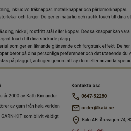
kning, inklusive träknappar, metallknappar och pärlemorknappar.
 storlekar och färger. De ger en naturlig och rustik touch till dina
ssing, nickel, rostfritt stål eller koppar. Dessa knappar kan var
gant touch till dina stickade plagg.
rial som ger en liknande glänsande och färgstark effekt. De har e
nappar beror på dina personliga preferenser och det utseende du 
ästas på plagget, antingen genom att sy dem eller använda specie
i
Kontakta oss
s år 2000 av Katti Kinnander
0647-52280
törer av garn från hela världen
order@kaki.se
al GARN-KIT som blivit väldigt
Kaki AB, Årevägen 74, 8