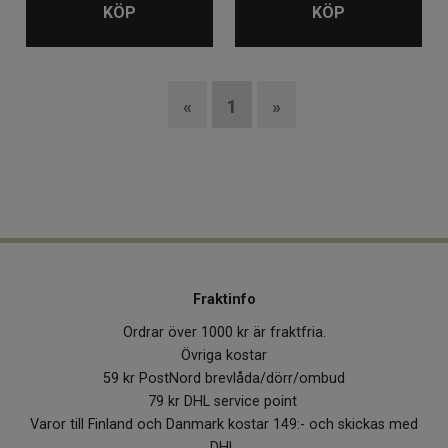
KÖP
KÖP
«
1
»
Fraktinfo
Ordrar över 1000 kr är fraktfria.
Övriga kostar
59 kr PostNord brevlåda/dörr/ombud
79 kr DHL service point
Varor till Finland och Danmark kostar 149:- och skickas med
DHL.