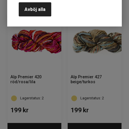
KÖP
KÖP
Avböj alla
Alp Premier 420
Alp Premier 427
röd/rosa/lila
beige/turkos
Lagerstatus: 2
Lagerstatus: 2
199
kr
199
kr