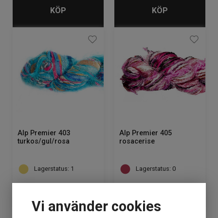
KÖP
KÖP
Alp Premier 403
Alp Premier 405
turkos/gul/rosa
rosacerise
Lagerstatus: 1
Lagerstatus: 0
199
kr
199
kr
Vi använder cookies