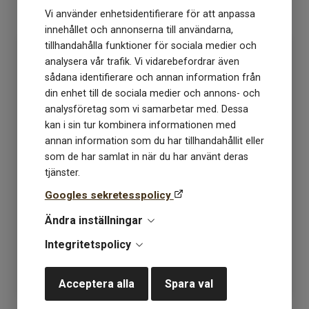
KÖP
KÖP
Vi använder enhetsidentifierare för att anpassa
innehållet och annonserna till användarna,
tillhandahålla funktioner för sociala medier och
analysera vår trafik. Vi vidarebefordrar även
sådana identifierare och annan information från
din enhet till de sociala medier och annons- och
analysföretag som vi samarbetar med. Dessa
kan i sin tur kombinera informationen med
annan information som du har tillhandahållit eller
som de har samlat in när du har använt deras
tjänster.
Alp Premier 411
Alp Premier 417
Googles sekretesspolicy
vit/ljusgrön/rosa
grönturkos
Ändra inställningar
Lagerstatus: 4
Lagerstatus: 9
Integritetspolicy
199
kr
199
kr
Acceptera alla
Spara val