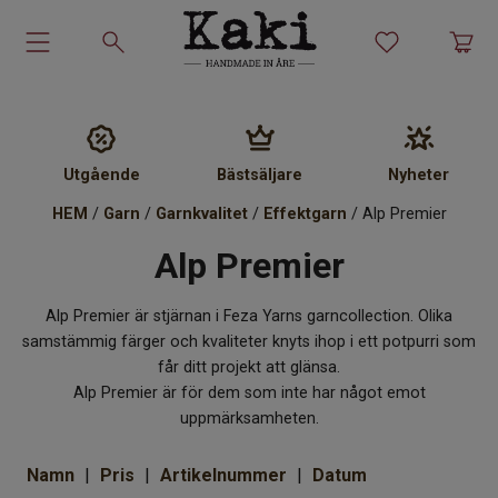
Garn-kit
Garn
Utgående
Bästsäljare
Nyheter
Stickmönster
HEM
/
Garn
/
Garnkvalitet
/
Effektgarn
/ Alp Premier
Alp Premier
Tillbehör
Alp Premier är stjärnan i Feza Yarns garncollection. Olika
Ullprodukter
samstämmig färger och kvaliteter knyts ihop i ett potpurri som
får ditt projekt att glänsa.
Presenter
Alp Premier är för dem som inte har något emot
uppmärksamheten.
Kakiskolan
Namn
Pris
Artikelnummer
Datum