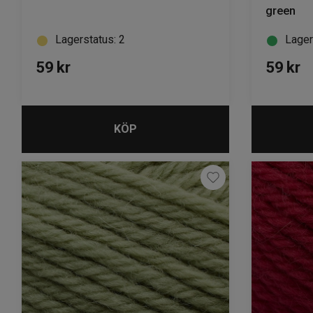
green
Lagerstatus: 2
Lager
59
kr
59
kr
KÖP