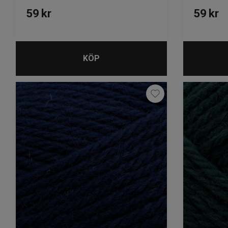
59
kr
59
kr
KÖP