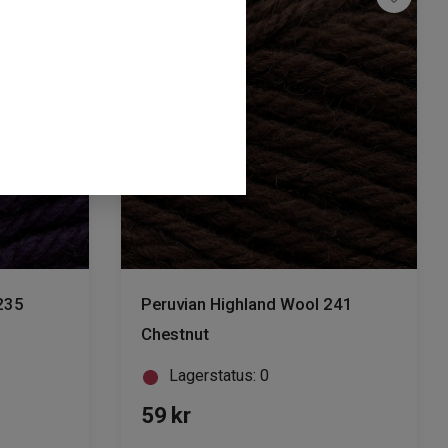
235
Peruvian Highland Wool 241
Chestnut
Lagerstatus: 0
59
kr