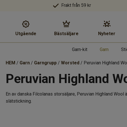
Frakt från 59 kr
Utgående
Bästsäljare
Nyheter
Garn-kit
Garn
St
HEM
/
Garn
/
Garngrupp
/
Worsted
/ Peruvian Highland Wo
Peruvian Highland W
En av danska Filcolanas storsäljare, Peruvian Highland Wool är e
slätstickning.