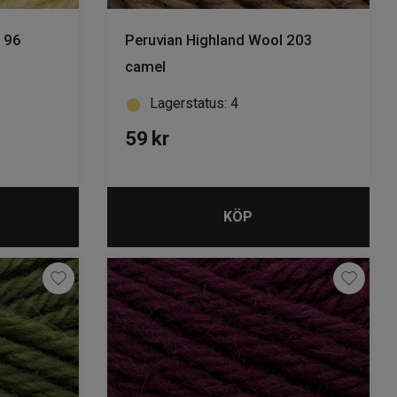
196
Peruvian Highland Wool 203
camel
Lagerstatus: 4
59
kr
KÖP