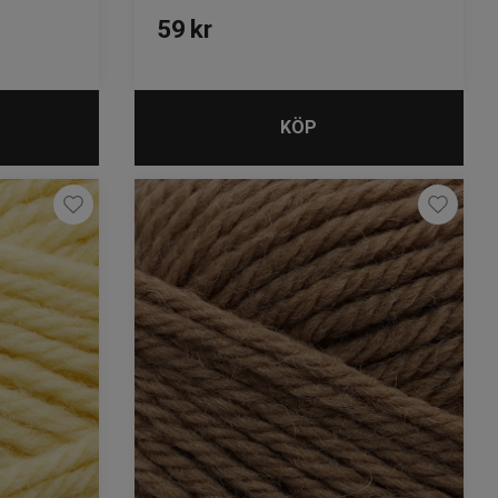
59
kr
KÖP