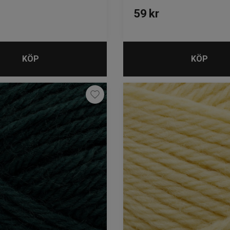
59
kr
KÖP
KÖP