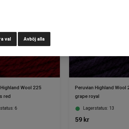
a val
Avböj alla
 Highland Wool 225
Peruvian Highland Wool 
s red
grape royal
status: 6
Lagerstatus: 13
59
kr