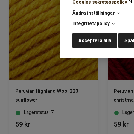
Googles sekretesspolicy
Ändra inställningar
Integritetspolicy
Acceptera alla
Spar
Peruvian Highland Wool 223
Peruvian
sunflower
christma
Lagerstatus: 7
Lager
59
kr
59
kr