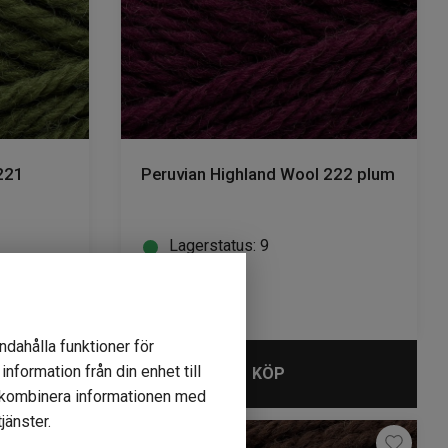
221
Peruvian Highland Wool 222 plum
Lagerstatus: 9
59
kr
ndahålla funktioner för
nformation från din enhet till
KÖP
r kombinera informationen med
jänster.