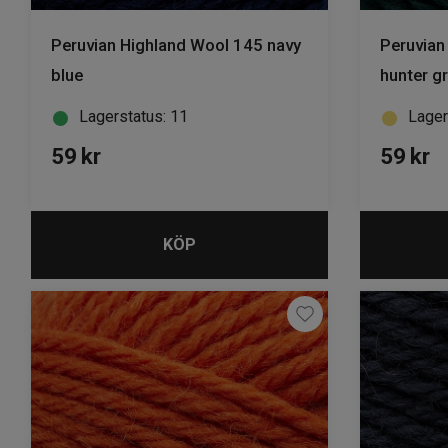
Peruvian Highland Wool 145 navy
Peruvian
blue
hunter g
Lagerstatus: 11
Lager
59
kr
59
kr
KÖP