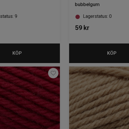
bubbelgum
status: 9
Lagerstatus: 0
59
kr
KÖP
KÖP