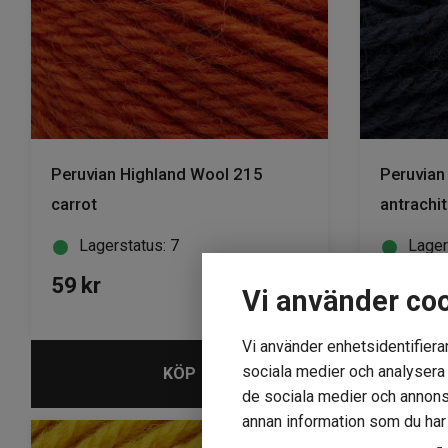
Peruvian Highland Wool 215
Peruvian
carrot
antrachit
Lagerstatus: 7
Lager
59
kr
59
kr
Vi använder co
Vi använder enhetsidentifierar
sociala medier och analysera v
KÖP
de sociala medier och annons
annan information som du har t