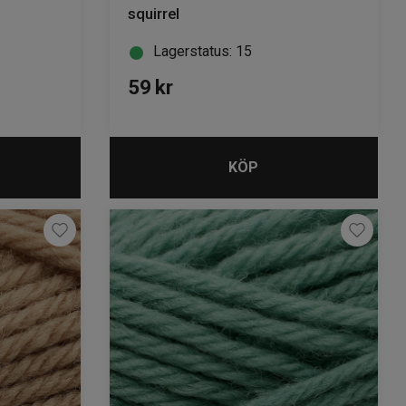
squirrel
Lagerstatus: 15
59
kr
KÖP