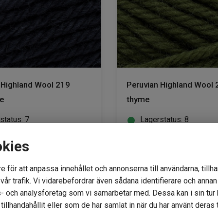
 Highland Wool 219
Peruvian Highland Wool 
e
thyme
status: 7
Lagerstatus: 8
59
kr
okies
e för att anpassa innehållet och annonserna till användarna, tillha
år trafik. Vi vidarebefordrar även sådana identifierare och annan i
KÖP
KÖP
- och analysföretag som vi samarbetar med. Dessa kan i sin tu
illhandahållit eller som de har samlat in när du har använt deras t