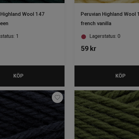
 Highland Wool 147
Peruvian Highland Wool 
reen
french vanilla
status: 1
Lagerstatus: 0
59
kr
KÖP
KÖP