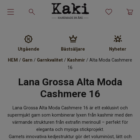
Garn-kit
Garn
Utgående
Bästsäljare
Nyheter
HEM
/
Garn
/
Garnkvalitet
/
Kashmir
/ Alta Moda Cashmere
Stickmönster
16
Lana Grossa Alta Moda
Tillbehör
Cashmere 16
Ullprodukter
Lana Grossa Alta Moda Cashmere 16 är ett exklusivt och
Presenter
supermjukt garn som kombinerar lyxen från kashmir med den
värmande strukturen från extrafin merinoull – perfekt för
Kakiskolan
eleganta och mysiga stickprojekt.
Garnets innovativa kedjestruktur gör det voluminöst, lätt och