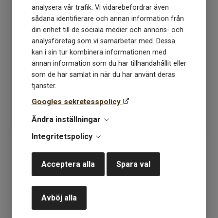
analysera vår trafik. Vi vidarebefordrar även
sådana identifierare och annan information från
din enhet till de sociala medier och annons- och
analysföretag som vi samarbetar med. Dessa
kan i sin tur kombinera informationen med
Alta Moda Cashmere 16
Alta Moda Cashmere 16
annan information som du har tillhandahållit eller
027 burgunder
045 grågrön
som de har samlat in när du har använt deras
tjänster.
Lagerstatus: 9
Lagerstatus: 7
Googles sekretesspolicy
108
kr
108
kr
Ändra inställningar
Integritetspolicy
KÖP
KÖP
Acceptera alla
Spara val
«
1
»
Avböj alla