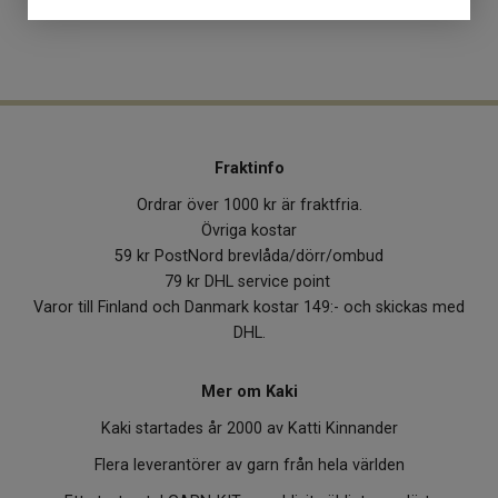
Fraktinfo
Ordrar över 1000 kr är fraktfria.
Övriga kostar
59 kr PostNord brevlåda/dörr/ombud
79 kr DHL service point
Varor till Finland och Danmark kostar 149:- och skickas med
DHL.
Mer om Kaki
Kaki startades år 2000 av Katti Kinnander
Flera leverantörer av garn från hela världen