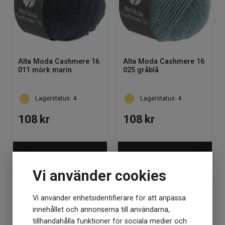
Alta Moda Cashmere 16
Alta Moda Cashmere 16
011 mörk marin
025 gråblå
Lagerstatus: 4
Lagerstatus: 4
108
kr
108
kr
KÖP
KÖP
Vi använder cookies
Vi använder enhetsidentifierare för att anpassa
innehållet och annonserna till användarna,
tillhandahålla funktioner för sociala medier och