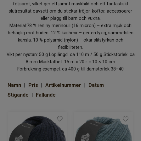
följsamt, vilket ger ett jämnt maskbild och ett fantastiskt
Om Kaki
slutresultat oavsett om du stickar tröjor, koftor, accessoarer
eller plagg till barn och vuxna.
Material:78 % ren ny merinoull (16 micron) – extra mjuk och
behaglig mot huden. 12 % kashmir – ger en lyxig, sammetslen
känsla. 10 % polyamid (nylon) – ökar slitstyrkan och
flexibiliteten.
Vikt per nystan: 50 g Löplängd: ca 110 m / 50 g Stickstorlek: ca
8 mm Masktäthet: 15 m x 20 r = 10 × 10 cm
Förbrukning exempel: ca 400 g till damstorlek 38–40
Namn
Pris
Artikelnummer
Datum
Stigande
Fallande