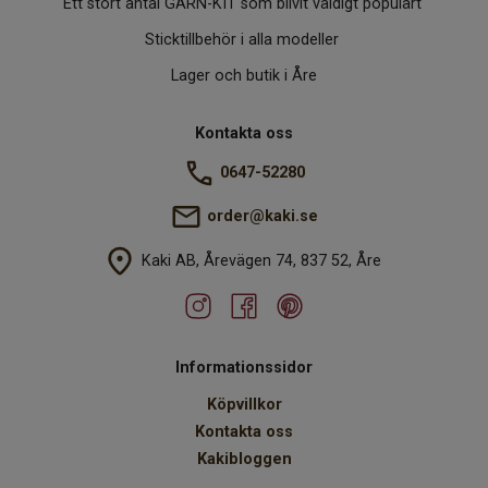
Ett stort antal GARN-KIT som blivit väldigt populärt
Sticktillbehör i alla modeller
Lager och butik i Åre
Kontakta oss
0647-52280
order@kaki.se
Kaki AB, Årevägen 74, 837 52, Åre
Informationssidor
Köpvillkor
Kontakta oss
Kakibloggen