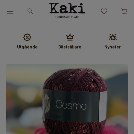
Garn-kit
Garn
Utgående
Bästsäljare
Nyheter
Stickmönster
Tillbehör
Ullprodukter
Presenter
Kakiskolan