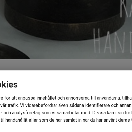
okies
e för att anpassa innehållet och annonserna till användarna, tillha
 källaren med att sticka mössor på stickmaskin
år trafik. Vi vidarebefordrar även sådana identifierare och annan i
- och analysföretag som vi samarbetar med. Dessa kan i sin tu
g bara skulle syssla med min hobby efter många år i restaurangbr
illhandahållit eller som de har samlat in när du har använt deras t
-kronor samtidigt som jag stickade mössor på stickmaskin.
 beställde sin egen unika färgkombination.