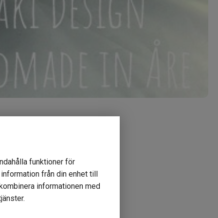
ndahålla funktioner för
nformation från din enhet till
r kombinera informationen med
anschen.
jänster.