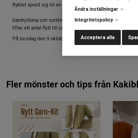
Ryktet spred sig till en butik i Åre och de första åren stick
Ändra inställningar
Integritetspolicy
Garnhyllorna och sortimentet fylldes på och snart behövde j
Efter ett antal flytt till olika lokaler i Åre by så har KAK
Acceptera alla
Spar
På torsdag den 9 oktober har vi lite extra festligt i både 
Fler mönster och tips från Kaki