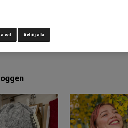
ade jag mössor till många butiker i Europa.
ag en större lokal.
I nu varit i samma lokal på Årevägen 74 sedan 2010 och stickmaskine
a val
Avböj alla
butiken i Åre och webshopen.
bloggen