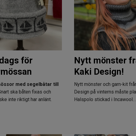
dags för
Nytt mönster f
rmössan
Kaki Design!
össor med segelbåtar till
Nytt mönster och garn-kit frå
nart ska båten fixas och
Design på vinterns måste pla
e inte riktigt har anlänt.
Halspolo stickad i Incawool.