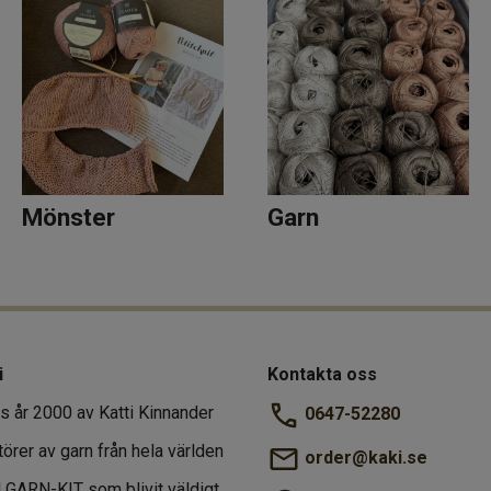
Mönster
Garn
i
Kontakta oss
s år 2000 av Katti Kinnander
0647-52280
törer av garn från hela världen
order@kaki.se
al GARN-KIT som blivit väldigt