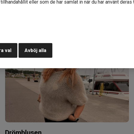
illhandahållit eller som de har samlat in när du har använt deras t
er mönster och tips från Kakiblog
a val
Avböj alla
Drömblusen