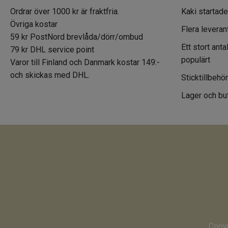
Ordrar över 1000 kr är fraktfria.
Kaki startade
Övriga kostar
Flera leveran
59 kr PostNord brevlåda/dörr/ombud
Ett stort ant
79 kr DHL service point
populärt
Varor till Finland och Danmark kostar 149:-
och skickas med DHL.
Sticktillbehö
Lager och but
Copyr