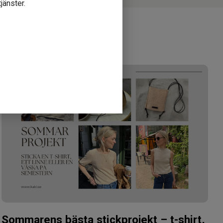
jänster.
gen
Sommarens bästa stickprojekt – t-shirt,