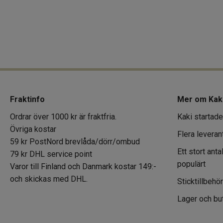
Fraktinfo
Mer om Kak
Ordrar över 1000 kr är fraktfria.
Kaki startade
Övriga kostar
Flera leveran
59 kr PostNord brevlåda/dörr/ombud
Ett stort ant
79 kr DHL service point
populärt
Varor till Finland och Danmark kostar 149:-
och skickas med DHL.
Sticktillbehö
Lager och but