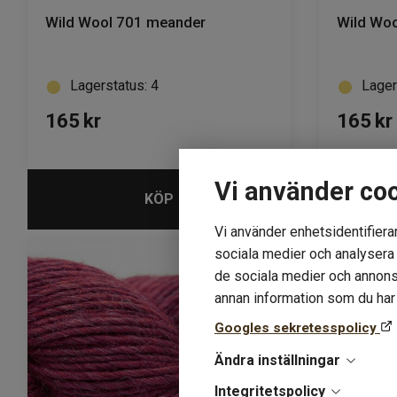
Wild Wool 701 meander
Wild Woo
Lagerstatus: 4
Lager
165
kr
165
kr
Vi använder co
KÖP
Vi använder enhetsidentifierar
sociala medier och analysera v
de sociala medier och annons
annan information som du har t
Googles sekretesspolicy
Ändra inställningar
Integritetspolicy