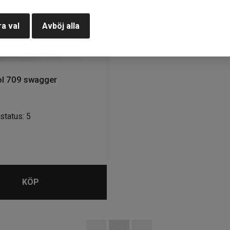
a val
Avböj alla
l 709 swagger
status: 5
KÖP