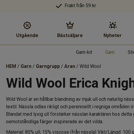
Frakt från 59 kr
Utgående
Bästsäljare
Nyheter
Garn-kit
Garn
St
HEM
/
Garn
/
Garngrupp
/
Aran
/ Wild Wool
Wild Wool Erica Knig
Wild Wool är en hållbar blandning av mjuk ull och naturlig näss
textil. Nässla odlas rikligt och perenniellt i regniga områden 
Blandat med lyxig ull förstärker nässlan karaktären hos detta ga
oemotståndliga färger inspirerade av det vilda.
Material: 85% ull, 15% viscose (från nässla) Vikt/Längd: 10