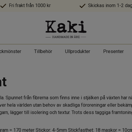
Fri frakt från 1000 kr
Skickas inom 1-2 dag
ickmönster
Tillbehör
Ullprodukter
Presenter
ht
la. Spunnet från fibrerna som finns inne i stjälken på växten har 
över hela världen utan behov av skadliga föroreningar eller bekämp
rn, lägger till isolering och textur. Trots dess taggiga framtoning 
0 gram = 170 meter Stickor: 4-5mm Stickfasthet: 18 maskor = 10c