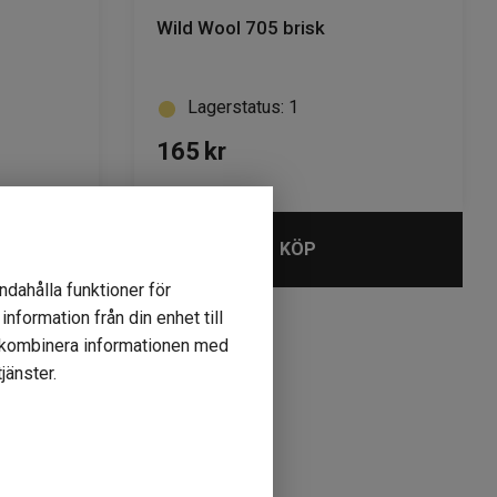
Wild Wool 705 brisk
Lagerstatus: 1
165
kr
KÖP
ndahålla funktioner för
nformation från din enhet till
r kombinera informationen med
jänster.