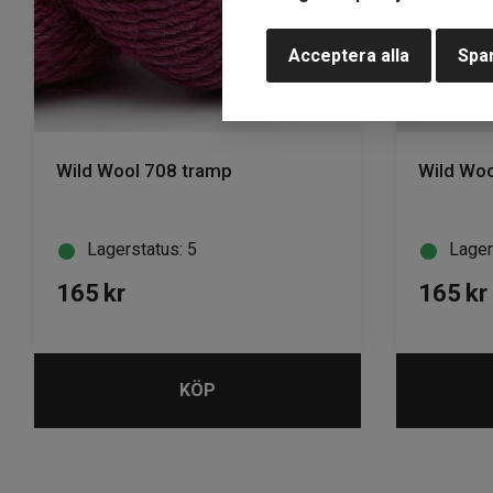
Acceptera alla
Spar
Wild Wool 708 tramp
Wild Woo
Lagerstatus: 5
Lager
165
kr
165
kr
KÖP