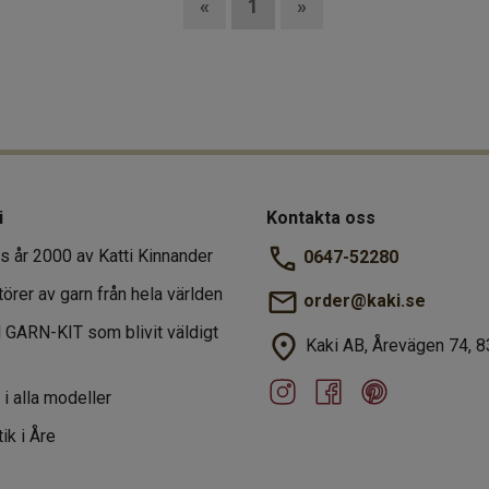
«
1
»
i
Kontakta oss
s år 2000 av Katti Kinnander
0647-52280
törer av garn från hela världen
order@kaki.se
al GARN-KIT som blivit väldigt
Kaki AB, Årevägen 74, 8
r i alla modeller
ik i Åre