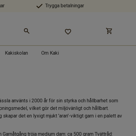
ar
Trygga betalningar
Kakiskolan
Om Kaki
nässla använts i 2000 år för sin styrka och hållbarhet som
ningsmedel, vilket gör det miljövänligt och hållbart.
skapar det en lyxigt mjukt 'aran'-viktigt garn i en palett av
m Garnåtgång tröja medium dam: ca 500 gram Tvättråd: