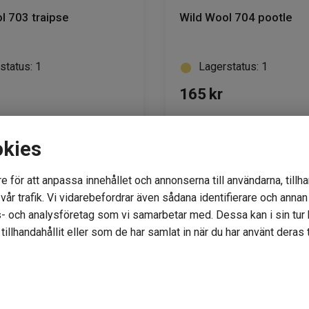
l 703 traipse
Wild Wool 704 pootle
status: 1
Lagerstatus: 1
165
kr
okies
KÖP
KÖP
e för att anpassa innehållet och annonserna till användarna, tillha
år trafik. Vi vidarebefordrar även sådana identifierare och annan i
- och analysföretag som vi samarbetar med. Dessa kan i sin tu
illhandahållit eller som de har samlat in när du har använt deras t