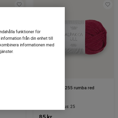
ndahålla funktioner för
nformation från din enhet till
r kombinera informationen med
jänster.
Alpakka Ull 4255 rumba red
Lagerstatus: 25
85
kr