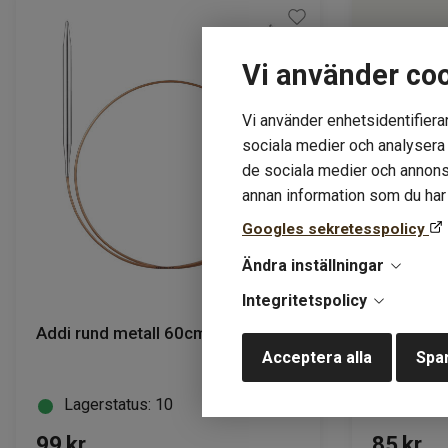
Vi använder co
Vi använder enhetsidentifierar
sociala medier och analysera v
de sociala medier och annons
annan information som du har t
Googles sekretesspolicy
Ändra inställningar
Integritetspolicy
Addi rund metall 60cm
Alpakka U
Acceptera alla
Spar
Lagerstatus: 10
Lagers
99
kr
85
kr