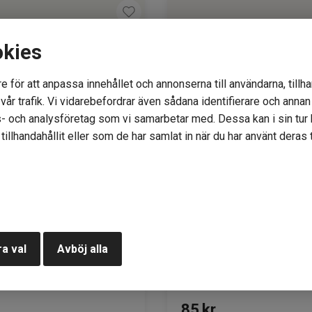
okies
e för att anpassa innehållet och annonserna till användarna, tillha
år trafik. Vi vidarebefordrar även sådana identifierare och annan i
- och analysföretag som vi samarbetar med. Dessa kan i sin tu
illhandahållit eller som de har samlat in när du har använt deras t
ll 1042 gråmelerad
Alpakka Ull 3581 kaffe
a val
Avböj alla
tatus: 19
Lagerstatus: 9
85
kr