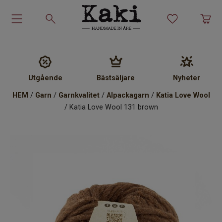
Garn-kit
Garn
Utgående
Bästsäljare
Nyheter
HEM
/
Garn
/
Garnkvalitet
/
Alpackagarn
/
Katia Love Wool
Stickmönster
/ Katia Love Wool 131 brown
Tillbehör
Ullprodukter
Presenter
Kakiskolan