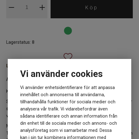
Köp
Lagerstatus: 8
Lägg till i favoriter
Vi använder cookies
Art:
8435407998124
Vi använder enhetsidentifierare för att anpassa
Katia Love Wool
innehållet och annonserna till användarna,
Supertjockt ull/alpackagarn som passar till varma accessoarer
tillhandahålla funktioner för sociala medier och
som mössor, pannband men passar även till att sticka eller
analysera vår trafik. Vi vidarebefordrar även
virka till hemmet, tex filtar, kuddar och blomkrukor.
sådana identifierare och annan information från
din enhet till de sociala medier och annons- och
Material: 85% virgin wool, 15% superfine alpacka Vikt/Längd:
analysföretag som vi samarbetar med. Dessa
100gram = 50 meter Stickor: 12-15 Stickfasthet: 7 maskor och
kan i sin tur kombinera informationen med